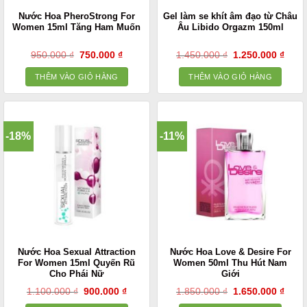
Nước Hoa PheroStrong For
Gel làm se khít âm đạo từ Châu
Women 15ml Tăng Ham Muốn
Âu Libido Orgazm 150ml
Giá
Giá
Giá
Giá
950.000
₫
750.000
₫
1.450.000
₫
1.250.000
₫
gốc
hiện
gốc
hiện
là:
tại
là:
tại
THÊM VÀO GIỎ HÀNG
THÊM VÀO GIỎ HÀNG
950.000 ₫.
là:
1.450.000 ₫.
là:
750.000 ₫.
1.250
-18%
-11%
Nước Hoa Sexual Attraction
Nước Hoa Love & Desire For
For Women 15ml Quyến Rũ
Women 50ml Thu Hút Nam
Cho Phái Nữ
Giới
Giá
Giá
Giá
Giá
1.100.000
₫
900.000
₫
1.850.000
₫
1.650.000
₫
gốc
hiện
gốc
hiện