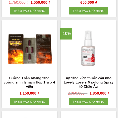
Giá
Giá
1.750.000
₫
1.550.000
₫
650.000
₫
gốc
hiện
là:
tại
THÊM VÀO GIỎ HÀNG
THÊM VÀO GIỎ HÀNG
1.750.000 ₫.
là:
1.550.000 ₫.
-10%
Cường Thận Khang tăng
Xịt tăng kích thước cậu nhỏ
cường sinh lý nam Hộp 1 vỉ x 4
Lovely Lovers Maxilong Spray
viên
từ Châu Âu
Giá
Giá
1.150.000
₫
2.050.000
₫
1.850.000
₫
gốc
hiện
là:
tại
THÊM VÀO GIỎ HÀNG
THÊM VÀO GIỎ HÀNG
2.050.000 ₫.
là:
1.850