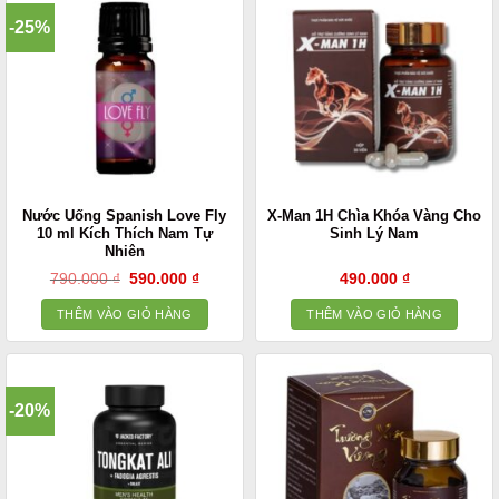
-25%
Nước Uống Spanish Love Fly
X-Man 1H Chìa Khóa Vàng Cho
10 ml Kích Thích Nam Tự
Sinh Lý Nam
Nhiên
Giá
Giá
790.000
₫
590.000
₫
490.000
₫
gốc
hiện
là:
tại
THÊM VÀO GIỎ HÀNG
THÊM VÀO GIỎ HÀNG
790.000 ₫.
là:
590.000 ₫.
-20%