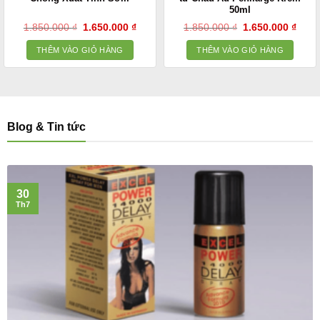
50ml
Giá
Giá
Giá
Giá
1.850.000
₫
1.650.000
₫
1.850.000
₫
1.650.000
₫
gốc
hiện
gốc
hiện
là:
tại
là:
tại
THÊM VÀO GIỎ HÀNG
THÊM VÀO GIỎ HÀNG
1.850.000 ₫.
là:
1.850.000 ₫.
là:
1.650.000 ₫.
1.650
Blog & Tin tức
30
Th7