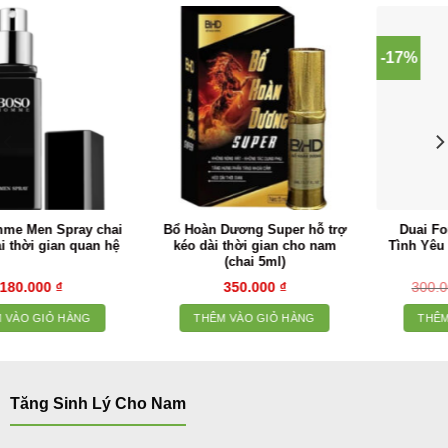
-17%
Duai For Him – Nước Hoa
Nước Uống Kích Dục D10 Kích
Tình Yêu Kích Thích Nữ Giới
Thích Ham Muốn Nữ
(29,5ml)
Giá
Giá
300.000
₫
250.000
₫
300.000
₫
gốc
hiện
là:
tại
THÊM VÀO GIỎ HÀNG
THÊM VÀO GIỎ HÀNG
300.000 ₫.
là:
250.000 ₫.
Tăng Sinh Lý Cho Nam