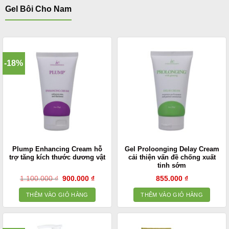
Gel Bôi Cho Nam
-18%
Plump Enhancing Cream hỗ
Gel Proloonging Delay Cream
trợ tăng kích thước dương vật
cải thiện vấn đề chống xuất
tinh sớm
Giá
Giá
1.100.000
₫
900.000
₫
855.000
₫
gốc
hiện
là:
tại
THÊM VÀO GIỎ HÀNG
THÊM VÀO GIỎ HÀNG
1.100.000 ₫.
là:
900.000 ₫.