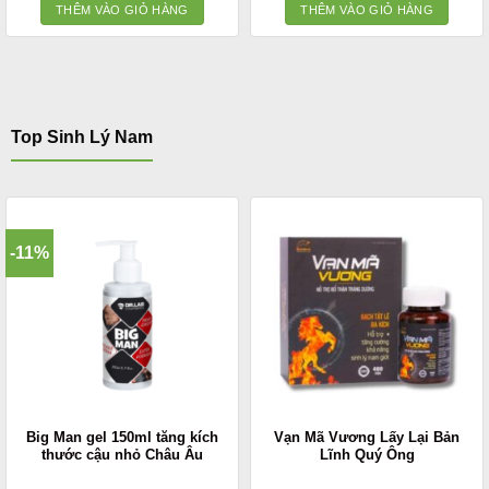
là:
tại
là:
tại
THÊM VÀO GIỎ HÀNG
THÊM VÀO GIỎ HÀNG
1.100.000 ₫.
là:
1.850.000 ₫.
là:
900.000 ₫.
1.650
Top Sinh Lý Nam
-11%
Big Man gel 150ml tăng kích
Vạn Mã Vương Lấy Lại Bản
thước cậu nhỏ Châu Âu
Lĩnh Quý Ông