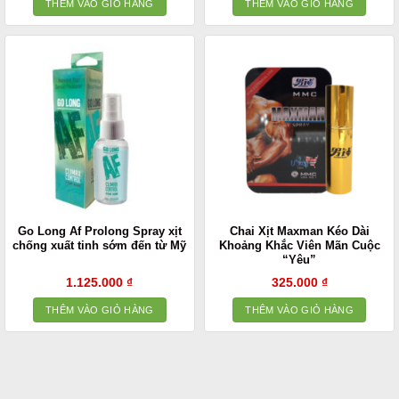
THÊM VÀO GIỎ HÀNG
THÊM VÀO GIỎ HÀNG
Go Long Af Prolong Spray xịt
Chai Xịt Maxman Kéo Dài
chống xuất tinh sớm đến từ Mỹ
Khoảng Khắc Viên Mãn Cuộc
“Yêu”
1.125.000
₫
325.000
₫
THÊM VÀO GIỎ HÀNG
THÊM VÀO GIỎ HÀNG