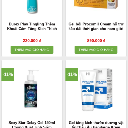
Durex Play Tingling Thêm
Gel bôi Procomil Cream hỗ trợ
Khoái Cảm Tăng Kích Thích
kéo dài thời gian cho nam giới
220.000
₫
890.000
₫
THÊM VÀO GIỎ HÀNG
THÊM VÀO GIỎ HÀNG
-11%
-11%
Sexy Star Delay Gel 150ml
Gel tăng kích thước dương vật
Chống Xuất Tinh Sớm
từ Châu Âu Penilarge Krem