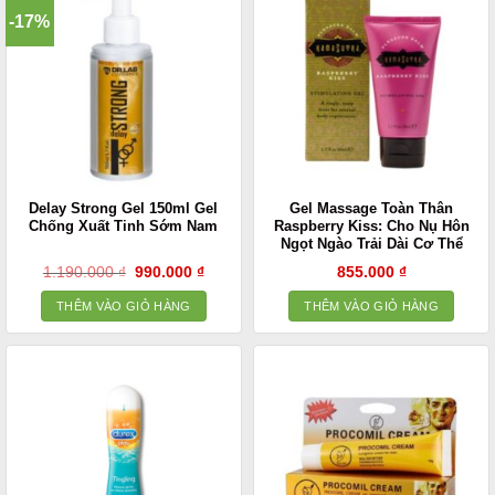
-17%
Delay Strong Gel 150ml Gel
Gel Massage Toàn Thân
Chống Xuất Tinh Sớm Nam
Raspberry Kiss: Cho Nụ Hôn
Ngọt Ngào Trải Dài Cơ Thể
Giá
Giá
1.190.000
₫
990.000
₫
855.000
₫
gốc
hiện
là:
tại
THÊM VÀO GIỎ HÀNG
THÊM VÀO GIỎ HÀNG
1.190.000 ₫.
là:
990.000 ₫.