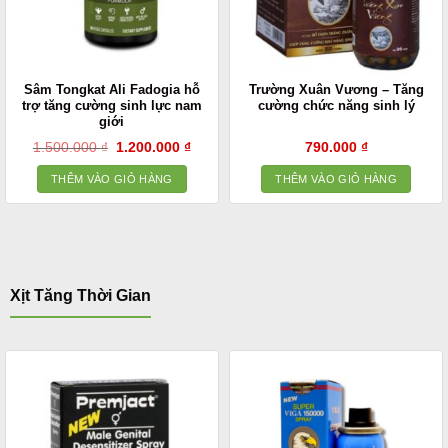
Sâm Tongkat Ali Fadogia hỗ
Trường Xuân Vương – Tăng
trợ tăng cường sinh lực nam
cường chức năng sinh lý
giới
Giá
Giá
1.500.000
₫
1.200.000
₫
790.000
₫
gốc
hiện
là:
tại
THÊM VÀO GIỎ HÀNG
THÊM VÀO GIỎ HÀNG
1.500.000 ₫.
là:
1.200.000 ₫.
Xịt Tăng Thời Gian