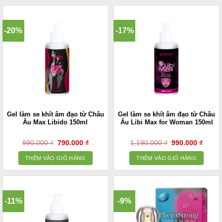
-20%
-17%
Gel làm se khít âm đạo từ Châu
Gel làm se khít âm đạo từ Châu
Âu Max Libido 150ml
Âu Libi Max for Woman 150ml
Giá
Giá
Giá
Giá
990.000
₫
790.000
₫
1.190.000
₫
990.000
₫
gốc
hiện
gốc
hiện
là:
tại
là:
tại
THÊM VÀO GIỎ HÀNG
THÊM VÀO GIỎ HÀNG
990.000 ₫.
là:
1.190.000 ₫.
là:
790.000 ₫.
990.0
-11%
-9%