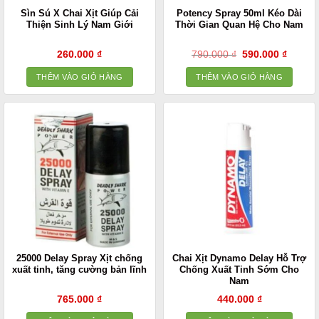
Sìn Sú X Chai Xịt Giúp Cải
Potency Spray 50ml Kéo Dài
Thiện Sinh Lý Nam Giới
Thời Gian Quan Hệ Cho Nam
Giá
Giá
260.000
₫
790.000
₫
590.000
₫
gốc
hiện
là:
tại
THÊM VÀO GIỎ HÀNG
THÊM VÀO GIỎ HÀNG
790.000 ₫.
là:
590.00
25000 Delay Spray Xịt chống
Chai Xịt Dynamo Delay Hỗ Trợ
xuất tinh, tăng cường bản lĩnh
Chống Xuất Tinh Sớm Cho
Nam
765.000
₫
440.000
₫