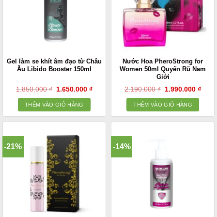
Gel làm se khít âm đạo từ Châu
Nước Hoa PheroStrong for
Âu Libido Booster 150ml
Women 50ml Quyến Rũ Nam
Giới
Giá
Giá
Giá
Giá
1.850.000
₫
1.650.000
₫
2.190.000
₫
1.990.000
₫
gốc
hiện
gốc
hiện
là:
tại
là:
tại
THÊM VÀO GIỎ HÀNG
THÊM VÀO GIỎ HÀNG
1.850.000 ₫.
là:
2.190.000 ₫.
là:
1.650.000 ₫.
1.990
-21%
-14%