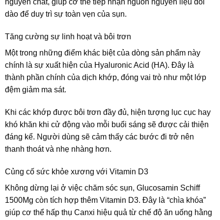
nguyên chất, giúp cơ thể tiếp nhận nguồn nguyên liệu dồi
dào để duy trì sự toàn vẹn của sụn.
Tăng cường sự linh hoạt và bôi trơn
Một trong những điểm khác biệt của dòng sản phẩm này
chính là sự xuất hiện của Hyaluronic Acid (HA). Đây là
thành phần chính của dịch khớp, đóng vai trò như một lớp
đệm giảm ma sát.
Khi các khớp được bôi trơn đầy đủ, hiện tượng lục cục hay
khó khăn khi cử động vào mỗi buổi sáng sẽ được cải thiện
đáng kể. Người dùng sẽ cảm thấy các bước đi trở nên
thanh thoát và nhẹ nhàng hơn.
Củng cố sức khỏe xương với Vitamin D3
Không dừng lại ở việc chăm sóc sụn, Glucosamin Schiff
1500Mg còn tích hợp thêm Vitamin D3. Đây là “chìa khóa”
giúp cơ thể hấp thụ Canxi hiệu quả từ chế độ ăn uống hằng