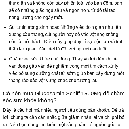
thư giãn và không còn gây phiền toái vào ban đêm, bạn
sẽ có những giấc ngủ sâu và ngon hơn, từ đó tái tạo
năng lượng cho ngày mới.
Sự tự tin trong sinh hoạt: Những việc đơn giản như lên
xuống cầu thang, cúi người hay bê vác vật nhẹ không
còn là thử thách. Điều này giúp duy trì sự độc lập và tinh
thần lạc quan, đặc biệt là đối với người cao tuổi.
Chăm sóc sức khỏe chủ động: Thay vì đợi đến khi hệ
vận động gặp vấn đề nghiêm trọng mới tìm cách xử lý,
việc bổ sung dưỡng chất từ sớm giúp bạn xây dựng một
“hàng rào bảo vệ” vững chắc cho tương lai.
Có nên mua Glucosamin Schiff 1500Mg để chăm
sóc sức khỏe không?
Đây là câu hỏi mà nhiều người tiêu dùng băn khoăn. Để trả
lời, chúng ta cần cân nhắc giữa giá trị nhận lại và chi phí bỏ
ra. Nếu bạn đang tìm kiếm một sản phẩm có nguồn gốc rõ