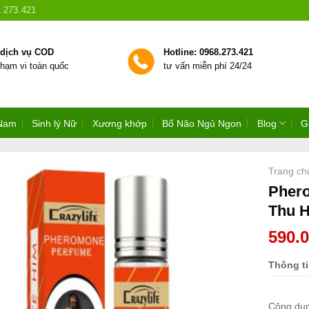
.273.421
 dịch vụ COD
Hotline: 0968.273.421
phạm vi toàn quốc
tư vấn miễn phí 24/24
 Nam
Sinh lý Nữ
Xương khớp
Bổ Não Ngủ Ngon
Blog
G
Trang ch
Pher
Thu H
590.
Thông t
Công dụ