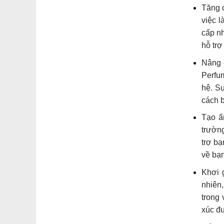
Tăng 
việc 
cấp n
hỗ trợ
Nâng c
Perfu
hệ. S
cách b
Tạo ấ
trườn
trợ bạ
về bạn
Khơi 
nhiên,
trong
xúc đư