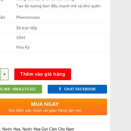
Tạo ấn tượng ban đầu mạnh mẽ và khó quên
hần
Pheromones
Xịt trực tiếp
h
10ml
Hoa Kỳ
g
Thêm vào giỏ hàng
TLINE: 0968.273.421
CHAT FACEBOOK
MUA NGAY
Gọi điện xác nhận và giao hàng tận nơi
c:
Nước Hoa
,
Nước Hoa Gợi Cảm Cho Nam