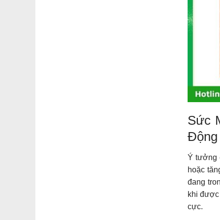
Sức 
Động
Ý tưởng 
hoặc tăn
đang tro
khi được
cực.