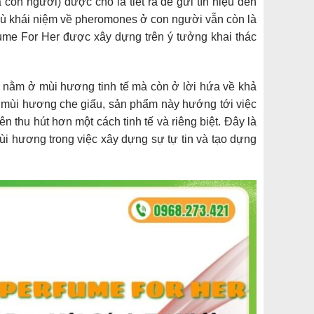
on người) được cho là tiết ra để gửi tín hiệu đến
dù khái niệm về pheromones ở con người vẫn còn là
me For Her được xây dựng trên ý tưởng khai thác
 nằm ở mùi hương tinh tế mà còn ở lời hứa về khả
ột mùi hương che giấu, sản phẩm này hướng tới việc
n thu hút hơn một cách tinh tế và riêng biệt. Đây là
ùi hương trong việc xây dựng sự tự tin và tạo dựng