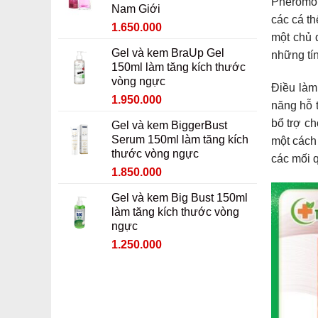
Pheromon
Nam Giới
900.000 ₫.
các cá t
Giá
Giá
1.650.000
một chủ 
gốc
hiện
Gel và kem BraUp Gel
những tí
là:
tại
150ml làm tăng kích thước
1.850.000 ₫.
là:
vòng ngực
1.650.000 ₫.
Điều làm
Giá
Giá
1.950.000
năng hỗ 
gốc
hiện
bổ trợ ch
Gel và kem BiggerBust
là:
tại
Serum 150ml làm tăng kích
một cách
2.150.000 ₫.
là:
thước vòng ngực
các mối q
1.950.000 ₫.
Giá
Giá
1.850.000
gốc
hiện
Gel và kem Big Bust 150ml
là:
tại
làm tăng kích thước vòng
2.050.000 ₫.
là:
ngực
1.850.000 ₫.
Giá
Giá
1.250.000
gốc
hiện
là:
tại
1.450.000 ₫.
là:
1.250.000 ₫.