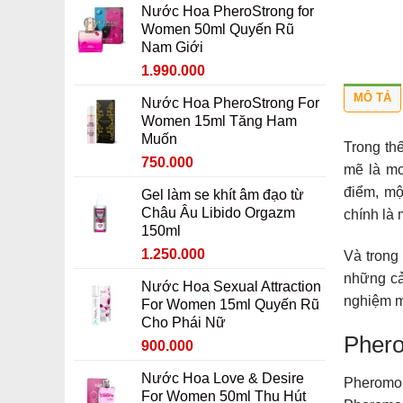
Nước Hoa PheroStrong for
là:
tại
Women 50ml Quyến Rũ
1.850.000 ₫.
là:
Nam Giới
1.650.000 ₫.
Giá
Giá
1.990.000
gốc
hiện
MÔ TẢ
Nước Hoa PheroStrong For
là:
tại
Women 15ml Tăng Ham
2.190.000 ₫.
là:
Muốn
1.990.000 ₫.
Trong th
Giá
Giá
750.000
mẽ là mo
gốc
hiện
điểm, mộ
Gel làm se khít âm đạo từ
là:
tại
Châu Âu Libido Orgazm
chính là
950.000 ₫.
là:
150ml
750.000 ₫.
Giá
Giá
1.250.000
Và trong
gốc
hiện
những cả
Nước Hoa Sexual Attraction
là:
tại
nghiệm m
For Women 15ml Quyến Rũ
1.450.000 ₫.
là:
Cho Phái Nữ
1.250.000 ₫.
Phero
Giá
Giá
900.000
gốc
hiện
Nước Hoa Love & Desire
là:
tại
Pheromo
For Women 50ml Thu Hút
1.100.000 ₫.
là: