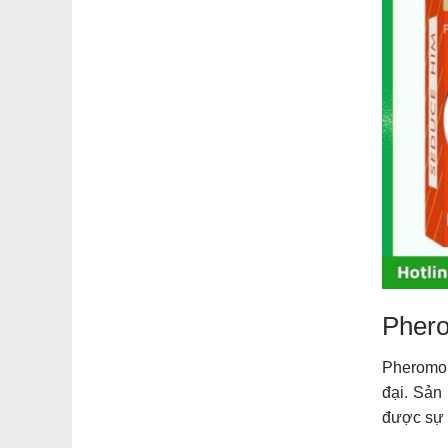
Phero
Pheromon
đại. Sản
được sự t