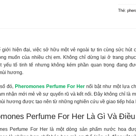
Thẻ:
pher
ế giới hiện đại, việc sở hữu một vẻ ngoài tự tin cùng sức hút
ng muốn của nhiều chị em. Không chỉ dừng lại ở trang phục 
t yếu tố tinh tế nhưng không kém phần quan trọng đang đ
 mùi hương.
 số đó,
Pheromones Perfume For Her
nổi bật như một lựa c
m nhận mới mẻ về sự quyến rũ và kết nối. Đây không chỉ là m
ùi hương được tạo nên từ những nghiên cứu về giao tiếp hóa h
mones Perfume For Her Là Gì Và Điều
nes Perfume For Her là một dòng sản phẩm nước hoa được