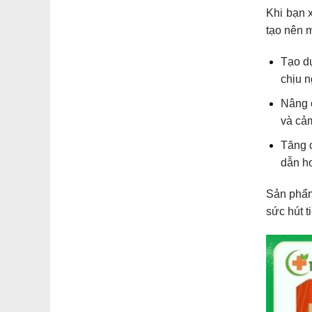
Khi bạn 
tạo nên m
Tạo dự
chịu n
Nâng c
và cảm
Tăng 
dẫn hơ
Sản phẩm
sức hút t