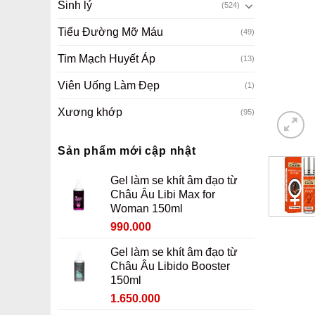
Sinh lý
(524)
Tiểu Đường Mỡ Máu
(49)
Tim Mạch Huyết Áp
(13)
Viên Uống Làm Đẹp
(1)
Xương khớp
(95)
Sản phẩm mới cập nhật
Gel làm se khít âm đạo từ
Châu Âu Libi Max for
Woman 150ml
Giá
Giá
990.000
gốc
hiện
Gel làm se khít âm đạo từ
là:
tại
Châu Âu Libido Booster
1.190.000 ₫.
là:
150ml
990.000 ₫.
Giá
Giá
1.650.000
gốc
hiện