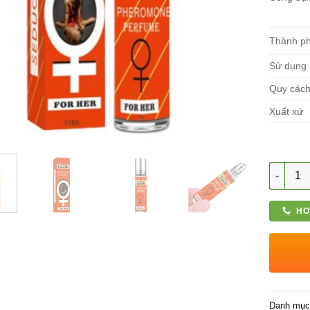
Thành p
Sử dụng
Quy các
Xuất xứ
Số lượn
HO
Danh mụ