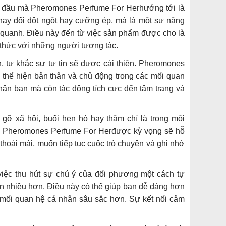
g đầu mà Pheromones Perfume For Herhướng tới là
hay đổi đột ngột hay cưỡng ép, mà là một sự nâng
 quanh. Điều này đến từ việc sản phẩm được cho là
ô thức với những người tương tác.
, tự khắc sự tự tin sẽ được cải thiện. Pheromones
 thể hiện bản thân và chủ động trong các mối quan
hận bạn mà còn tác động tích cực đến tâm trạng và
ỡ xã hội, buổi hẹn hò hay thậm chí là trong môi
ng. Pheromones Perfume For Herđược kỳ vọng sẽ hỗ
thoải mái, muốn tiếp tục cuộc trò chuyện và ghi nhớ
iệc thu hút sự chú ý của đối phương một cách tự
n nhiều hơn. Điều này có thể giúp bạn dễ dàng hơn
g mối quan hệ cá nhân sâu sắc hơn. Sự kết nối cảm