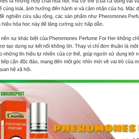
es là những hợp chất hóa học mà cơ thể (của cả động vật và c
hể cùng loài, ảnh hưởng đến hành vi và cảm nhận của họ. Mặc 
đề nghiên cứu sâu rộng, các sản phẩm như Pheromones Perfu
n hiệu hóa học này để tăng cường sức hấp dẫn.
 nên sự khác biệt của Pheromones Perfume For Her không chỉ
trợ tạo dựng sự kết nối không lời. Thay vì chỉ đơn thuần là m
o những tín hiệu tự nhiên của cơ thể, giúp người sử dụng trở nê
 tiếp cận độc đáo, mang đến một góc nhìn mới về vai trò của m
uan hệ xã hội.