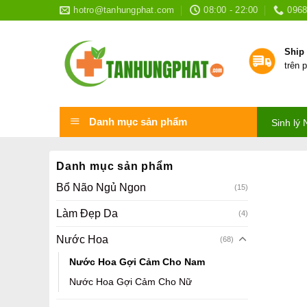
Skip
hotro@tanhungphat.com
08:00 - 22:00
0968
to
content
Ship
trên 
Danh mục sản phẩm
Sinh lý
Danh mục sản phẩm
Bổ Não Ngủ Ngon
(15)
Làm Đẹp Da
(4)
Nước Hoa
(68)
Nước Hoa Gợi Cảm Cho Nam
Nước Hoa Gợi Cảm Cho Nữ