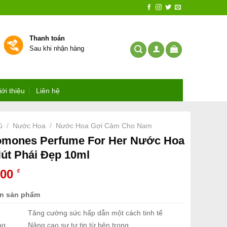
Thanh toán
Sau khi nhận hàng
iới thiệu
Liên hệ
ủ
Nước Hoa
Nước Hoa Gợi Cảm Cho Nam
/
/
omones Perfume For Her Nước Hoa
út Phái Đẹp 10ml
000
₫
in sản phẩm
Tăng cường sức hấp dẫn một cách tinh tế
ng
Nâng cao sự tự tin từ bên trong