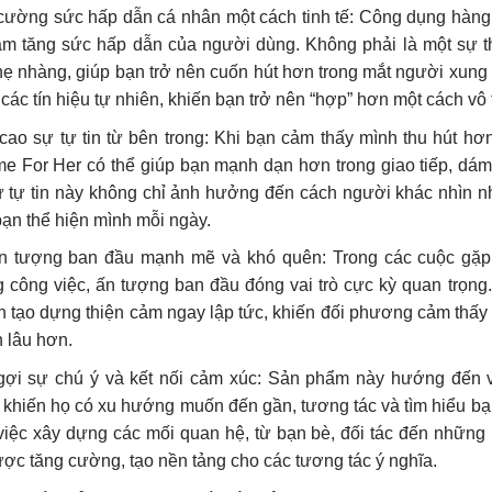
cường sức hấp dẫn cá nhân một cách tinh tế: Công dụng hàn
làm tăng sức hấp dẫn của người dùng. Không phải là một sự t
hẹ nhàng, giúp bạn trở nên cuốn hút hơn trong mắt người xung
 các tín hiệu tự nhiên, khiến bạn trở nên “hợp” hơn một cách v
ao sự tự tin từ bên trong: Khi bạn cảm thấy mình thu hút hơn
me For Her có thể giúp bạn mạnh dạn hơn trong giao tiếp, dám
ự tự tin này không chỉ ảnh hưởng đến cách người khác nhìn n
ạn thể hiện mình mỗi ngày.
n tượng ban đầu mạnh mẽ và khó quên: Trong các cuộc gặp g
g công việc, ấn tượng ban đầu đóng vai trò cực kỳ quan trọ
n tạo dựng thiện cảm ngay lập tức, khiến đối phương cảm thấy 
 lâu hơn.
gợi sự chú ý và kết nối cảm xúc: Sản phẩm này hướng đến v
 khiến họ có xu hướng muốn đến gần, tương tác và tìm hiểu bạ
 việc xây dựng các mối quan hệ, từ bạn bè, đối tác đến nhữn
ợc tăng cường, tạo nền tảng cho các tương tác ý nghĩa.