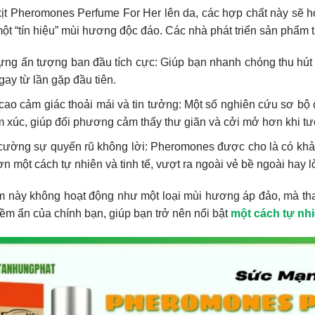
xịt Pheromones Perfume For Her lên da, các hợp chất này sẽ 
ột “tín hiệu” mùi hương độc đáo. Các nhà phát triển sản phẩm ti
ng ấn tượng ban đầu tích cực: Giúp bạn nhanh chóng thu hút s
gay từ lần gặp đầu tiên.
ao cảm giác thoải mái và tin tưởng: Một số nghiên cứu sơ bộ 
 xúc, giúp đối phương cảm thấy thư giãn và cởi mở hơn khi tư
cường sự quyến rũ không lời: Pheromones được cho là có khả 
n một cách tự nhiên và tinh tế, vượt ra ngoài vẻ bề ngoài hay lờ
 này không hoạt động như một loại mùi hương áp đảo, mà tha
iềm ẩn của chính bạn, giúp bạn trở nên nổi bật
một cách tự nhi