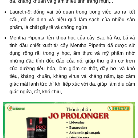
da, kháng khuẩn và giảm thiểu tình trạng mụn,…
Laureth-9: đóng vai trò quan trọng trong việc tạo ra kết
cấu, độ ổn định và hiệu quả làm sạch của nhiều sản
phẩm, là chất gây tê và chống ngứa
Mentha Piperita: tên khoa học của cây Bạc hà Âu, Lá và
tinh dầu chiết xuất từ cây Mentha Piperita đã được sử
dụng rộng rãi trong y học, ẩm thực và mỹ phẩm nhờ
những đặc tính độc đáo của nó, giúp thư giãn cơ trơn
của đường tiêu hóa, làm giảm co thắt, đầy hơi và khó
tiêu, kháng khuẩn, kháng virus và kháng nấm, tạo cảm
giác mát lạnh tức thì khi tiếp xúc với da, giúp làm dịu cảm
giác ngứa, rát, khó chịu,….