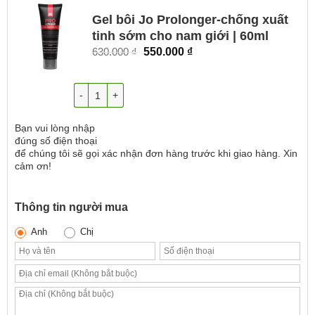
Gel bôi Jo Prolonger-chống xuất
tinh sớm cho nam giới | 60ml
Giá
Giá
630.000
₫
550.000
₫
gốc
hiện
là:
tại
Số lượng
630.000 ₫.
là:
550.000 ₫.
Bạn vui lòng nhập
đúng số điện thoại
để chúng tôi sẽ gọi xác nhận đơn hàng trước khi giao hàng. Xin
cảm ơn!
Thông tin người mua
Anh
Chị