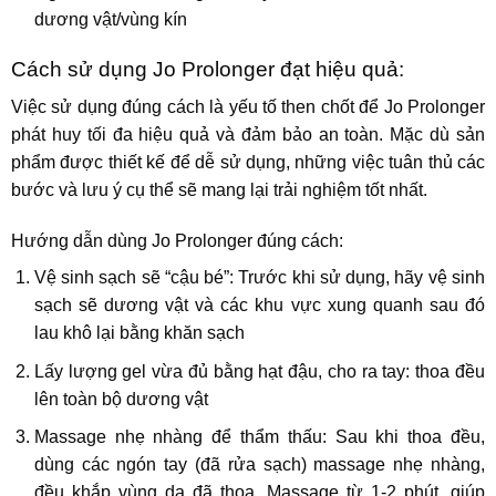
dương vật/vùng kín
Cách sử dụng Jo Prolonger đạt hiệu quả:
Việc sử dụng đúng cách là yếu tố then chốt để Jo Prolonger
phát huy tối đa hiệu quả và đảm bảo an toàn. Mặc dù sản
phẩm được thiết kế để dễ sử dụng, những việc tuân thủ các
bước và lưu ý cụ thể sẽ mang lại trải nghiệm tốt nhất.
Hướng dẫn dùng Jo Prolonger đúng cách:
Vệ sinh sạch sẽ “cậu bé”: Trước khi sử dụng, hãy vệ sinh
sạch sẽ dương vật và các khu vực xung quanh sau đó
lau khô lại bằng khăn sạch
Lấy lượng gel vừa đủ bằng hạt đậu, cho ra tay: thoa đều
lên toàn bộ dương vật
Massage nhẹ nhàng để thẩm thấu: Sau khi thoa đều,
dùng các ngón tay (đã rửa sạch) massage nhẹ nhàng,
đều khắp vùng da đã thoa. Massage từ 1-2 phút. giúp