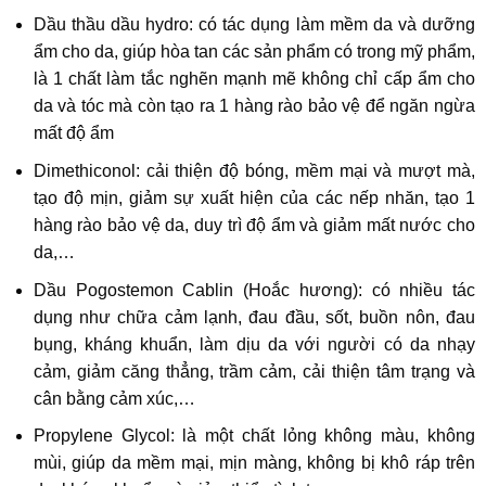
Dầu thầu dầu hydro: có tác dụng làm mềm da và dưỡng
ẩm cho da, giúp hòa tan các sản phẩm có trong mỹ phẩm,
là 1 chất làm tắc nghẽn mạnh mẽ không chỉ cấp ẩm cho
da và tóc mà còn tạo ra 1 hàng rào bảo vệ để ngăn ngừa
mất độ ẩm
Dimethiconol: cải thiện độ bóng, mềm mại và mượt mà,
tạo độ mịn, giảm sự xuất hiện của các nếp nhăn, tạo 1
hàng rào bảo vệ da, duy trì độ ẩm và giảm mất nước cho
da,…
Dầu Pogostemon Cablin (Hoắc hương): có nhiều tác
dụng như chữa cảm lạnh, đau đầu, sốt, buồn nôn, đau
bụng, kháng khuẩn, làm dịu da với người có da nhạy
cảm, giảm căng thẳng, trầm cảm, cải thiện tâm trạng và
cân bằng cảm xúc,…
Propylene Glycol: là một chất lỏng không màu, không
mùi, giúp da mềm mại, mịn màng, không bị khô ráp trên