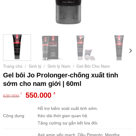
Trang chủ
Sinh lý
Sinh lý Nam
Gel Bôi Cho Nam
/
/
/
Gel bôi Jo Prolonger-chống xuất tinh
sớm cho nam giới | 60ml
Giá
Giá
550.000
₫
₫
630.000
gốc
hiện
là:
tại
Hỗ trợ kiểm soát xuất tinh sớm.
630.000 ₫.
là:
Công dụng
Kéo dài thời gian quan hệ.
550.000 ₫.
Tăng cường sự gắn kết lứa đôi.
Axit amin yến mạch, Dầu Pimento, Mentha