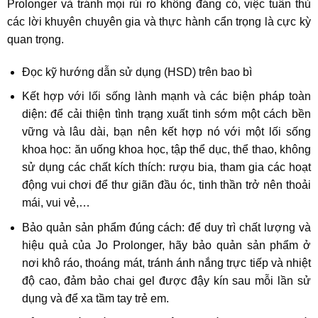
Prolonger và tránh mọi rủi ro không đáng có, việc tuân thủ
các lời khuyên chuyên gia và thực hành cẩn trọng là cực kỳ
quan trọng.
Đọc kỹ hướng dẫn sử dụng (HSD) trên bao bì
Kết hợp với lối sống lành mạnh và các biện pháp toàn
diện: để cải thiện tình trạng xuất tinh sớm một cách bền
vững và lâu dài, bạn nên kết hợp nó với một lối sống
khoa học: ăn uống khoa học, tập thể dục, thể thao, không
sử dụng các chất kích thích: rượu bia, tham gia các hoạt
động vui chơi để thư giãn đầu óc, tinh thần trở nên thoải
mái, vui vẻ,…
Bảo quản sản phẩm đúng cách: để duy trì chất lượng và
hiệu quả của Jo Prolonger, hãy bảo quản sản phẩm ở
nơi khô ráo, thoáng mát, tránh ánh nắng trực tiếp và nhiệt
độ cao, đảm bảo chai gel được đậy kín sau mỗi lần sử
dụng và để xa tầm tay trẻ em.