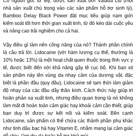
Có nguồn gốc từ
Mỹ
, được sản xuất bởi Vatada Ltd (một
nhà sản xuất chú trọng vào các sản phẩm hỗ trợ sinh lý),
Bamboo Delay Black Power đặt mục tiêu giúp nam giới
kiểm soát tốt hơn thời gian xuất tinh, từ đó kéo dài cuộc yêu
và nâng cao trải nghiệm cho cả hai.
Vậy điều gì làm nên công năng của nó? Thành phần chính
là câu trả lời.
Lidocaine
(với hàm lượng cụ thể, thường là
10% hoặc 13%
) là một hoạt chất quen thuộc trong lĩnh vực y
tế, được biết đến với khả năng
gây tê cục bộ
. Khi bạn xịt
sản phẩm này lên vùng da nhạy cảm của dương vật, đặc
biệt là phần đầu (quy đầu), Lidocaine sẽ tạm thời làm giảm
độ nhạy của các đầu dây thần kinh. Cách thức này giúp trì
hoãn phản xạ xuất tinh, nhưng điều quan trọng là nó không
làm mất đi hoàn toàn cảm giác hay khoái cảm cần thiết, giúp
bạn duy trì được sự kết nối và kiểm soát. Bên cạnh
Lidocaine, sản phẩm có thể chứa các thành phần phụ khác
như
tinh dầu bạc hà
hay
Vitamin E
, nhằm mang lại cảm giác
dễ chịu, làm dịu da hoặc hỗ trợ khử mùi.