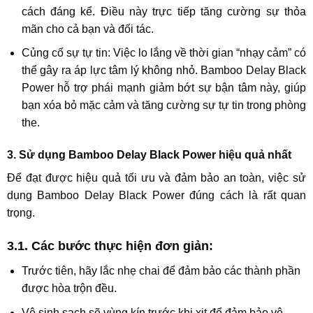
cách đáng kể. Điều này trực tiếp
tăng cường sự thỏa
mãn
cho cả bạn và đối tác.
Củng cố sự tự tin:
Việc lo lắng về thời gian “nhạy cảm” có
thể gây ra áp lực tâm lý không nhỏ. Bamboo Delay Black
Power hỗ trợ phái mạnh
giảm bớt sự bận tâm
này, giúp
bạn xóa bỏ mặc cảm và
tăng cường sự tự tin
trong phòng
the.
3. Sử dụng Bamboo Delay Black Power hiệu quả nhất
Để đạt được hiệu quả tối ưu và đảm bảo an toàn, việc sử
dụng Bamboo Delay Black Power đúng cách là rất quan
trọng.
3.1. Các bước thực hiện đơn giản:
Trước tiên, hãy
lắc nhẹ chai
để đảm bảo các thành phần
được hòa trộn đều.
Vệ sinh sạch sẽ vùng kín trước khi xịt để đảm bảo vệ