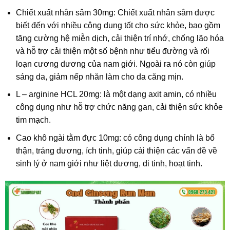
Chiết xuất nhân sâm 30mg:
Chiết xuất nhân sâm được
biết đến với nhiều công dụng tốt cho sức khỏe, bao gồm
tăng cường hệ miễn dịch, cải thiện trí nhớ, chống lão hóa
và hỗ trợ cải thiện một số bệnh như tiểu đường và rối
loạn cương dương của nam giới. Ngoài ra nó còn giúp
sáng da, giảm nếp nhăn làm cho da căng mịn.
L – arginine HCL 20mg:
là một dạng axit amin, có nhiều
công dụng như hỗ trợ chức năng gan, cải thiện sức khỏe
tim mạch.
Cao khô ngài tằm đực 10mg:
có công dụng chính là bổ
thận, tráng dương, ích tinh, giúp cải thiện các vấn đề về
sinh lý ở nam giới như liệt dương, di tinh, hoạt tinh.