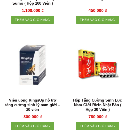
Sumo ( Hộp 100 Viên )
1.100.000
₫
450.000
₫
THÊM VÀO GIỎ HÀNG
THÊM VÀO GIỎ HÀNG
Viên uống KingsUp hỗ trợ
Hộp Tăng Cường Sinh Lực
tăng cường sinh lý nam giới –
Nam Giới Rizin Nhật Bản (
30 viên
Hộp 30 Viên )
300.000
₫
780.000
₫
THÊM VÀO GIỎ HÀNG
THÊM VÀO GIỎ HÀNG