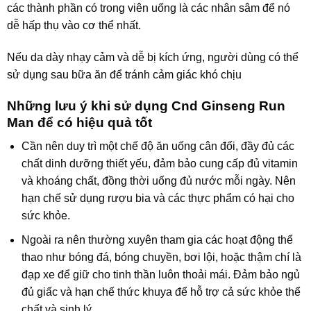
các thành phần có trong viên uống là các nhân sâm để nó
dễ hấp thụ vào cơ thể nhất.
Nếu da dày nhạy cảm và dễ bị kích ứng, người dùng có thể
sử dụng sau bữa ăn để tránh cảm giác khó chịu
Những lưu ý khi sử dụng Cnd Ginseng Run
Man để có hiệu quả tốt
Cần nên duy trì một chế độ ăn uống cân đối, đầy đủ các
chất dinh dưỡng thiết yếu, đảm bảo cung cấp đủ vitamin
và khoáng chất, đồng thời uống đủ nước mỗi ngày. Nên
hạn chế sử dụng rượu bia và các thực phẩm có hại cho
sức khỏe.
Ngoài ra nên thường xuyên tham gia các hoạt động thể
thao như bóng đá, bóng chuyền, bơi lội, hoặc thậm chí là
đạp xe để giữ cho tinh thần luôn thoải mái. Đảm bảo ngủ
đủ giấc và hạn chế thức khuya để hỗ trợ cả sức khỏe thể
chất và sinh lý.