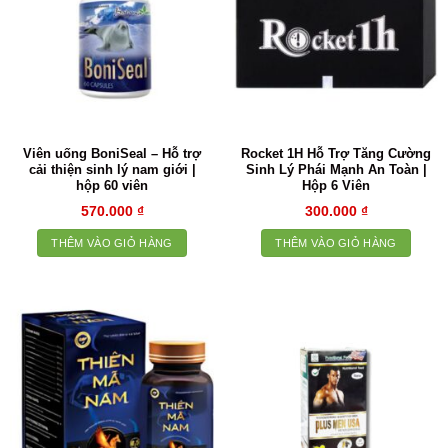
Viên uống BoniSeal – Hỗ trợ
Rocket 1H Hỗ Trợ Tăng Cường
cải thiện sinh lý nam giới |
Sinh Lý Phái Mạnh An Toàn |
hộp 60 viên
Hộp 6 Viên
570.000
₫
300.000
₫
THÊM VÀO GIỎ HÀNG
THÊM VÀO GIỎ HÀNG