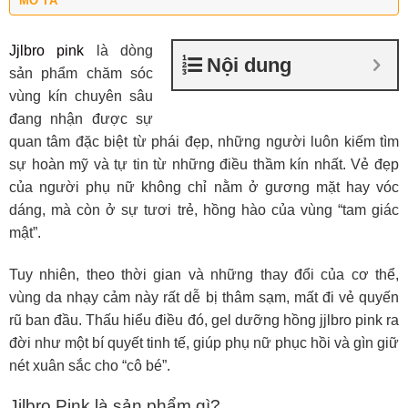
MÔ TẢ
Jjlbro pink
là dòng
Nội dung
sản phẩm chăm sóc
vùng kín chuyên sâu
đang nhận được sự
quan tâm đặc biệt từ phái đẹp, những người luôn kiếm tìm
sự hoàn mỹ và tự tin từ những điều thầm kín nhất. Vẻ đẹp
của người phụ nữ không chỉ nằm ở gương mặt hay vóc
dáng, mà còn ở sự tươi trẻ, hồng hào của vùng “tam giác
mật”.
Tuy nhiên, theo thời gian và những thay đổi của cơ thể,
vùng da nhạy cảm này rất dễ bị thâm sạm, mất đi vẻ quyến
rũ ban đầu. Thấu hiểu điều đó, gel dưỡng hồng jjlbro pink ra
đời như một bí quyết tinh tế, giúp phụ nữ phục hồi và gìn giữ
nét xuân sắc cho “cô bé”.
Jjlbro Pink là sản phẩm gì?