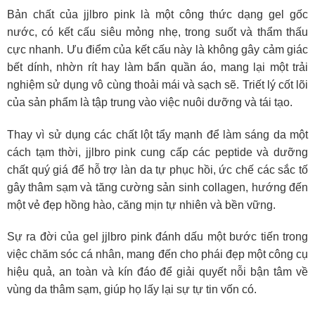
Bản chất của jjlbro pink là một công thức dạng gel gốc
nước, có kết cấu siêu mỏng nhẹ, trong suốt và thẩm thấu
cực nhanh. Ưu điểm của kết cấu này là không gây cảm giác
bết dính, nhờn rít hay làm bẩn quần áo, mang lại một trải
nghiệm sử dụng vô cùng thoải mái và sạch sẽ. Triết lý cốt lõi
của sản phẩm là tập trung vào việc nuôi dưỡng và tái tạo.
Thay vì sử dụng các chất lột tẩy mạnh để làm sáng da một
cách tạm thời, jjlbro pink cung cấp các peptide và dưỡng
chất quý giá để hỗ trợ làn da tự phục hồi, ức chế các sắc tố
gây thâm sạm và tăng cường sản sinh collagen, hướng đến
một vẻ đẹp hồng hào, căng mịn tự nhiên và bền vững.
Sự ra đời của gel jjlbro pink đánh dấu một bước tiến trong
việc chăm sóc cá nhân, mang đến cho phái đẹp một công cụ
hiệu quả, an toàn và kín đáo để giải quyết nỗi bận tâm về
vùng da thâm sạm, giúp họ lấy lại sự tự tin vốn có.