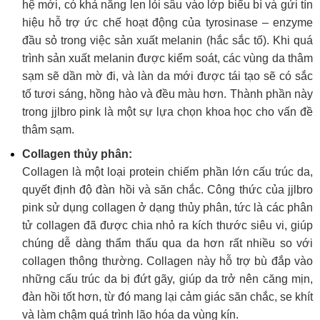
hệ mới, có khả năng len lỏi sâu vào lớp biểu bì và gửi tín
hiệu hỗ trợ ức chế hoạt động của tyrosinase – enzyme
đầu sỏ trong việc sản xuất melanin (hắc sắc tố). Khi quá
trình sản xuất melanin được kiểm soát, các vùng da thâm
sạm sẽ dần mờ đi, và làn da mới được tái tạo sẽ có sắc
tố tươi sáng, hồng hào và đều màu hơn. Thành phần này
trong jjlbro pink là một sự lựa chọn khoa học cho vấn đề
thâm sạm.
Collagen thủy phân:
Collagen là một loại protein chiếm phần lớn cấu trúc da,
quyết định độ đàn hồi và săn chắc. Công thức của jjlbro
pink sử dụng collagen ở dạng thủy phân, tức là các phân
tử collagen đã được chia nhỏ ra kích thước siêu vi, giúp
chúng dễ dàng thẩm thấu qua da hơn rất nhiều so với
collagen thông thường. Collagen này hỗ trợ bù đắp vào
những cấu trúc da bị đứt gãy, giúp da trở nên căng mịn,
đàn hồi tốt hơn, từ đó mang lại cảm giác săn chắc, se khít
và làm chậm quá trình lão hóa da vùng kín.