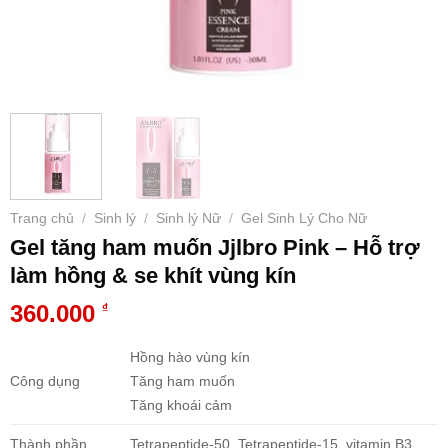
Trang chủ
Sinh lý
Sinh lý Nữ
Gel Sinh Lý Cho Nữ
/
/
/
Gel tăng ham muốn Jjlbro Pink – Hỗ trợ
làm hồng & se khít vùng kín
360.000
₫
Hồng hào vùng kín
Công dụng
Tăng ham muốn
Tăng khoái cảm
Thành phần
Tetrapeptide-50, Tetrapeptide-15, vitamin B3