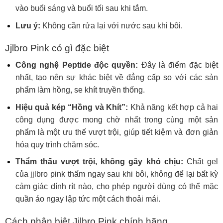
vào buổi sáng và buổi tối sau khi tắm
.
Lưu ý:
Không cần rửa lại với nước sau khi bôi.
Jjlbro Pink có gì đặc biệt
Công nghệ Peptide độc quyền:
Đây là điểm đặc biệt
nhất, tạo nên sự khác biệt về đẳng cấp so với các sản
phẩm làm hồng, se khít truyền thống.
Hiệu quả kép “Hồng và Khít”:
Khả năng kết hợp cả hai
công dụng được mong chờ nhất trong cùng một sản
phẩm là một ưu thế vượt trội, giúp tiết kiệm và đơn giản
hóa quy trình chăm sóc.
Thẩm thấu vượt trội, không gây khó chịu:
Chất
gel
của jjlbro pink thấm ngay sau khi bôi, không để lại bất kỳ
cảm giác dính rít nào, cho phép
người dùng có thể mặc
quần áo ngay lập tức một cách thoải mái.
Cách phân biệt Jjlbro Pink chính hãng