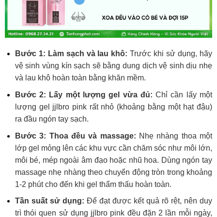
Bước 1: Làm sạch và lau khô:
Trước khi sử dụng, hãy
vệ sinh vùng kín sạch sẽ bằng dung dịch vệ sinh dịu nhẹ
và lau khô hoàn toàn bằng khăn mềm.
Bước 2: Lấy một lượng gel vừa đủ:
Chỉ cần lấy một
lượ
ng gel jjlbro pink rất n
hỏ (khoảng bằng một hạt đậu)
ra đầu ngón tay sạch.
Bước 3: Thoa đều và massage:
Nhẹ nhàng thoa một
lớp gel mỏng lên các khu vực cần chăm sóc như môi lớn,
môi bé, mép ngoài âm đạo hoặc nhũ hoa. Dùng ngón tay
massage nhẹ nhàng theo chuyển động tròn trong khoảng
1-2 phút cho đến khi gel thẩm thấu hoàn toàn.
Tần suất sử dụng:
Để đạt được kết quả rõ rệt, nên duy
trì thói quen
sử dụng jjlbro pink đều đặn 2 lần mỗi ngày,