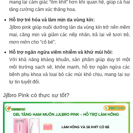
mang lại cảm giác “ôm khít” hơn khi quan hệ, giúp cả hai
tăng cường cảm xúc thăng hoa.
Hỗ trợ trẻ hóa và làm mịn da vùng kín:
Jjlbro pink giúp nuôi dưỡng làn da vùng kín trở nên mềm
mại, căng mịn và giảm các nếp nhăn, trả lại vẻ tươi trẻ,
mơn mởn cho “cô bé”.
Hỗ trợ ngăn ngừa viêm nhiễm và khử mùi hôi:
Với khả năng kháng khuẩn, sản phẩm giúp duy trì một
môi trường sạch sẽ, khỏe mạnh, hỗ trợ ngăn ngừa các
bệnh phụ khoa và loại bỏ các mùi khó chịu, mang lại sự
tự tin tuyệt đối.
Jjlbro Pink có thực sự tốt?