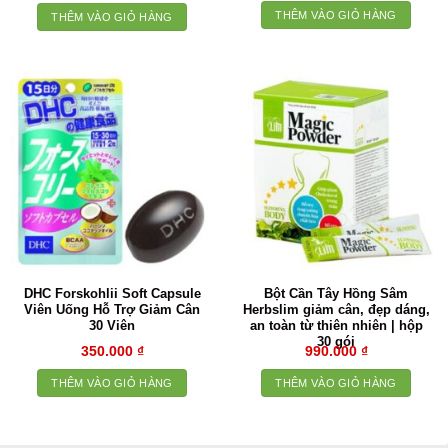
là:
tại
THÊM VÀO GIỎ HÀNG
THÊM VÀO GIỎ HÀNG
220.000 ₫.
là:
144.000 ₫.
DHC Forskohlii Soft Capsule
Bột Cần Tây Hồng Sâm
Viên Uống Hỗ Trợ Giảm Cân
Herbslim giảm cân, đẹp dáng,
30 Viên
an toàn từ thiên nhiên | hộp
30 gói
350.000
₫
990.000
₫
THÊM VÀO GIỎ HÀNG
THÊM VÀO GIỎ HÀNG