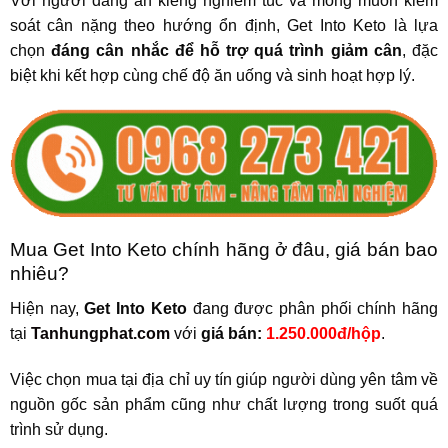
Với người đang ăn kiêng nghiêm túc và mong muốn kiểm
soát cân nặng theo hướng ổn định, Get Into Keto là lựa
chọn
đáng cân nhắc để hỗ trợ quá trình giảm cân
, đặc
biệt khi kết hợp cùng chế độ ăn uống và sinh hoạt hợp lý.
Mua Get Into Keto chính hãng ở đâu, giá bán bao
nhiêu?
Hiện nay,
Get Into Keto
đang được phân phối chính hãng
tại
Tanhungphat.com
với
giá bán:
1.250.000đ/hộp
.
Việc chọn mua tại địa chỉ uy tín giúp người dùng yên tâm về
nguồn gốc sản phẩm cũng như chất lượng trong suốt quá
trình sử dụng.