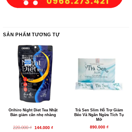
SẢN PHẨM TƯƠNG TỰ
Orihiro Night Diet Tea Nhật
Trà Sen Slim Hỗ Trợ Giảm
Bản giảm cân nhẹ nhàng
Béo Và Ngăn Ngừa Tích Tụ
Mỡ
Giá
Giá
220.000
₫
890.000
₫
144.000
₫
gốc
hiện