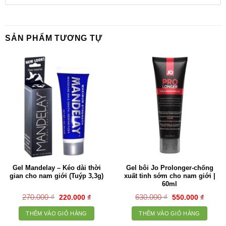
SẢN PHẨM TƯƠNG TỰ
Gel Mandelay – Kéo dài thời
Gel bôi Jo Prolonger-chống
gian cho nam giới (Tuýp 3,3g)
xuất tinh sớm cho nam giới |
60ml
Giá
Giá
Giá
Giá
270.000
₫
630.000
₫
220.000
₫
550.000
₫
gốc
hiện
gốc
hiện
là:
tại
là:
tại
THÊM VÀO GIỎ HÀNG
THÊM VÀO GIỎ HÀNG
270.000 ₫.
là:
630.000 ₫.
là:
220.000 ₫.
550.00