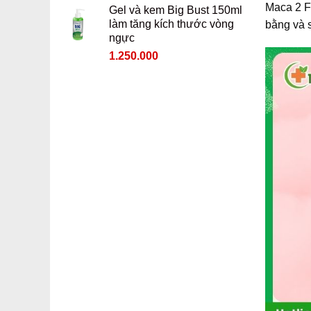
Maca 2 Fe
Gel và kem Big Bust 150ml
là:
tại
làm tăng kích thước vòng
bằng và 
2.050.000 ₫.
là:
ngực
1.850.000 ₫.
Giá
Giá
1.250.000
gốc
hiện
là:
tại
1.450.000 ₫.
là:
1.250.000 ₫.