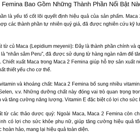
 Femina Bao Gồm Những Thành Phần Nổi Bật Nà
ần là yếu tố cốt lõi quyết định hiệu quả của sản phẩm. Maca
 hợp các thành phần tự nhiên quý giá, đã được nghiên cứu kỹ l
ất từ củ Maca (Lepidium meyenii): Đây là thành phần chính và
 là “nhân sâm Peru”, đã được sử dụng từ hàng ngàn năm để tă
tố. Chiết xuất Maca trong Maca 2 Femina giúp hỗ trợ sản xuất n
t thiết yếu cho cơ thể.
 vitamin và khoáng chất: Maca 2 Femina bổ sung nhiều vitamin
Selen, v.v. Những dưỡng chất này đóng vai trò quan trọng tron
 và tăng cường năng lượng. Vitamin E đặc biệt có lợi cho sức 
ất từ các thảo dược quý: Ngoài Maca, Maca 2 Femina còn ch
nh có lợi cho sức khỏe phụ nữ, giúp tăng cường hiệu quả tổ
 hoàn hảo, mang lại hiệu quả toàn diện.