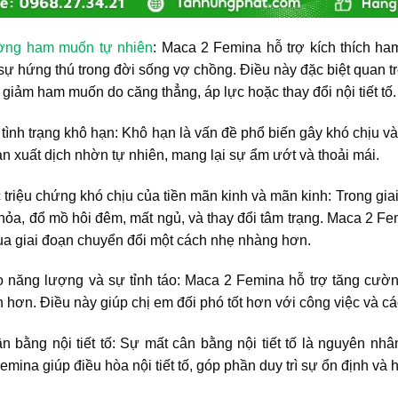
ờng ham muốn tự nhiên
: Maca 2 Femina hỗ trợ kích thích ha
ự hứng thú trong đời sống vợ chồng. Điều này đặc biệt quan tr
 giảm ham muốn do căng thẳng, áp lực hoặc thay đổi nội tiết tố.
n tình trạng khô hạn: Khô hạn là vấn đề phổ biến gây khó chịu
n xuất dịch nhờn tự nhiên, mang lại sự ẩm ướt và thoải mái.
triệu chứng khó chịu của tiền mãn kinh và mãn kinh: Trong gia
ỏa, đổ mồ hôi đêm, mất ngủ, và thay đổi tâm trạng. Maca 2 Fem
qua giai đoạn chuyển đổi một cách nhẹ nhàng hơn.
 năng lượng và sự tỉnh táo: Maca 2 Femina hỗ trợ tăng cườn
 hơn. Điều này giúp chị em đối phó tốt hơn với công việc và c
ân bằng nội tiết tố: Sự mất cân bằng nội tiết tố là nguyên n
mina giúp điều hòa nội tiết tố, góp phần duy trì sự ổn định và h