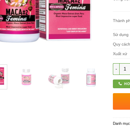
Thành p
Sử dụng
Quy các
Xuất xứ
Số lượn
HO
Danh mụ