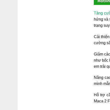
Tăng cư
hứng và s
trạng suy
Cải thiệ
cường sả
Giảm các 
như bốc h
em trải 
Nâng cao
minh mẫn
Hỗ trợ c
Maca 2 Fe