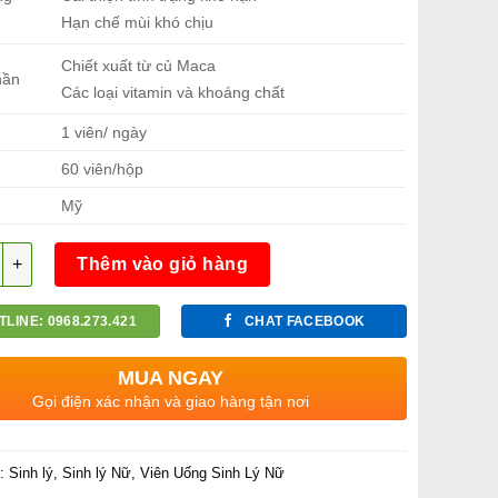
Hạn chế mùi khó chịu
Chiết xuất từ củ Maca
hần
Các loại vitamin và khoáng chất
1 viên/ ngày
h
60 viên/hộp
Mỹ
g
Thêm vào giỏ hàng
TLINE: 0968.273.421
CHAT FACEBOOK
MUA NGAY
Gọi điện xác nhận và giao hàng tận nơi
c:
Sinh lý
,
Sinh lý Nữ
,
Viên Uống Sinh Lý Nữ