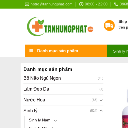
Skip
hotro@tanhungphat.com
08:00 - 22:00
0968
to
content
Ship
trên 
Danh mục sản phẩm
Sinh lý
Danh mục sản phẩm
Bổ Não Ngủ Ngon
(15)
Làm Đẹp Da
(4)
Nước Hoa
(68)
Sinh lý
(524)
Sinh lý Nam