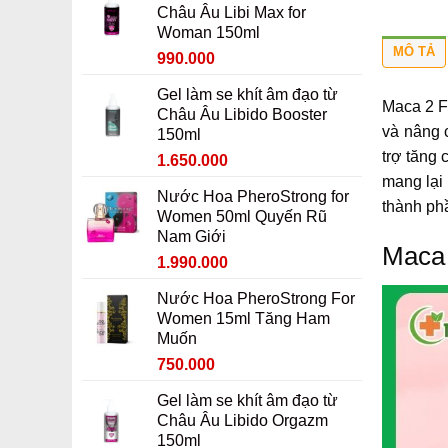
Châu Âu Libi Max for
Woman 150ml
MÔ TẢ
Giá
Giá
990.000
gốc
hiện
Gel làm se khít âm đạo từ
là:
tại
Maca 2 F
Châu Âu Libido Booster
1.190.000 ₫.
là:
và nâng 
150ml
990.000 ₫.
trợ tăng
Giá
Giá
1.650.000
gốc
hiện
mang lại 
Nước Hoa PheroStrong for
là:
tại
thành ph
Women 50ml Quyến Rũ
1.850.000 ₫.
là:
Nam Giới
1.650.000 ₫.
Maca 
Giá
Giá
1.990.000
gốc
hiện
Nước Hoa PheroStrong For
là:
tại
Women 15ml Tăng Ham
2.190.000 ₫.
là:
Muốn
1.990.000 ₫.
Giá
Giá
750.000
gốc
hiện
Gel làm se khít âm đạo từ
là:
tại
Châu Âu Libido Orgazm
950.000 ₫.
là:
150ml
750.000 ₫.