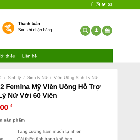
Thanh toán
Sau khi nhận hàng
iới thiệu
Liên hệ
ủ
Sinh lý
Sinh lý Nữ
Viên Uống Sinh Lý Nữ
/
/
/
2 Femina Mỹ Viên Uống Hỗ Trợ
Lý Nữ Với 60 Viên
000
₫
in sản phẩm
Tăng cường ham muốn tự nhiên
ng
Cải thiện tình trạng khô hạn