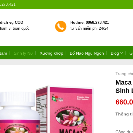
.273.421
 dịch vụ COD
Hotline: 0968.273.421
phạm vi toàn quốc
tư vấn miễn phí 24/24
 Nam
Sinh lý Nữ
Xương khớp
Bổ Não Ngủ Ngon
Blog
G
Trang ch
Maca 
Sinh 
660.
Thông t
Công dụ