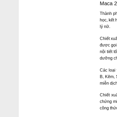
Maca 2
Thành ph
học, kết
lý nữ.
Chiết xu
được gọi
nội tiết 
dưỡng chấ
Các loại
B, Kẽm, 
miễn dịch
Chiết xu
chứng mi
công thức