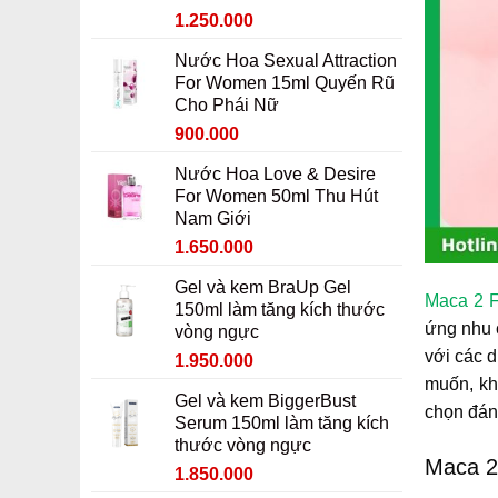
Giá
Giá
1.250.000
gốc
hiện
Nước Hoa Sexual Attraction
là:
tại
For Women 15ml Quyến Rũ
1.450.000 ₫.
là:
Cho Phái Nữ
1.250.000 ₫.
Giá
Giá
900.000
gốc
hiện
Nước Hoa Love & Desire
là:
tại
For Women 50ml Thu Hút
1.100.000 ₫.
là:
Nam Giới
900.000 ₫.
Giá
Giá
1.650.000
gốc
hiện
Gel và kem BraUp Gel
là:
tại
Maca 2 
150ml làm tăng kích thước
1.850.000 ₫.
là:
ứng nhu 
vòng ngực
1.650.000 ₫.
với các d
Giá
Giá
1.950.000
gốc
hiện
muốn, kh
Gel và kem BiggerBust
là:
tại
chọn đáng
Serum 150ml làm tăng kích
2.150.000 ₫.
là:
thước vòng ngực
1.950.000 ₫.
Maca 2
Giá
Giá
1.850.000
gốc
hiện