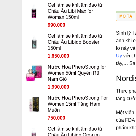
gốc
hiện
Gel làm se khít âm đạo từ
là:
tại
Châu Âu Libi Max for
990.000 ₫.
là:
MÔ TẢ
Woman 150ml
790.000 ₫.
Giá
Giá
990.000
gốc
hiện
Sinh lý 
Gel làm se khít âm đạo từ
là:
tại
anh khi c
Châu Âu Libido Booster
1.190.000 ₫.
là:
lo này v
150ml
990.000 ₫.
Uy
với ch
Giá
Giá
1.650.000
gốc
hiện
tây,… Sa
Nước Hoa PheroStrong for
là:
tại
Women 50ml Quyến Rũ
1.850.000 ₫.
là:
Nordis
Nam Giới
1.650.000 ₫.
Giá
Giá
1.990.000
Thực phẩ
gốc
hiện
Nước Hoa PheroStrong For
tăng cư
là:
tại
Women 15ml Tăng Ham
2.190.000 ₫.
là:
Muốn
1.990.000 ₫.
Một viên 
Giá
Giá
750.000
của FDA 
gốc
hiện
phẩm khá
Gel làm se khít âm đạo từ
là:
tại
Châu Âu Libido Orgazm