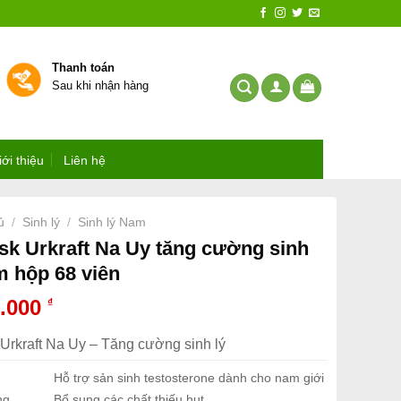
Thanh toán
Sau khi nhận hàng
iới thiệu
Liên hệ
ủ
Sinh lý
Sinh lý Nam
/
/
sk Urkraft Na Uy tăng cường sinh
m hộp 68 viên
0.000
₫
 Urkraft Na Uy – Tăng cường sinh lý
Hỗ trợ sản sinh testosterone dành cho nam giới
ng
Bổ sung các chất thiếu hụt