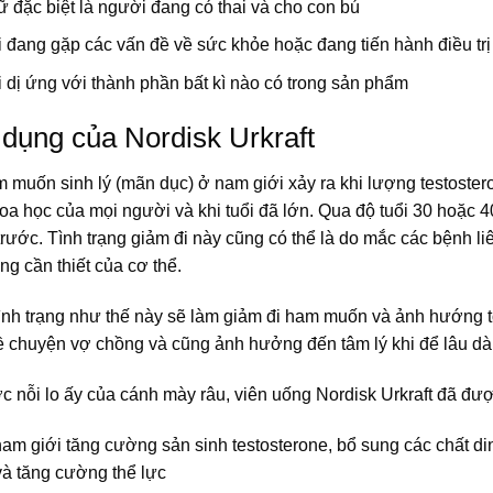
 đặc biệt là người đang có thai và cho con bú
đang gặp các vấn đề về sức khỏe hoặc đang tiến hành điều trị 
dị ứng với thành phần bất kì nào có trong sản phẩm
dụng của Nordisk Urkraft
muốn sinh lý (mãn dục) ở nam giới xảy ra khi lượng testostero
oa học của mọi người và khi tuổi đã lớn. Qua độ tuổi 30 hoặc 
rước. Tình trạng giảm đi này cũng có thể là do mắc các bệnh li
g cần thiết của cơ thể.
tình trạng như thế này sẽ làm giảm đi ham muốn và ảnh hướng t
 về chuyện vợ chồng và cũng ảnh hưởng đến tâm lý khi để lâu dài
c nỗi lo ấy của cánh mày râu, viên uống Nordisk Urkraft đã đư
am giới tăng cường sản sinh testosterone, bổ sung các chất din
và tăng cường thể lực