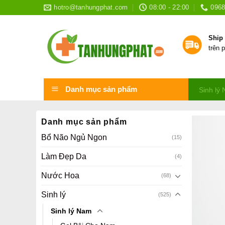
Skip
hotro@tanhungphat.com
08:00 - 22:00
0968
to
content
Ship
trên 
Danh mục sản phẩm
Sinh lý
Danh mục sản phẩm
Bổ Não Ngủ Ngon
(15)
Làm Đẹp Da
(4)
Nước Hoa
(68)
Sinh lý
(525)
Sinh lý Nam