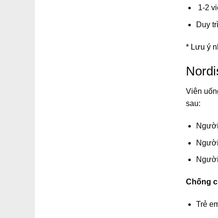
1-2 v
Duy tr
* Lưu ý 
Nordi
Viên uốn
sau:
Người 
Người
Người 
Chống ch
Trẻ em