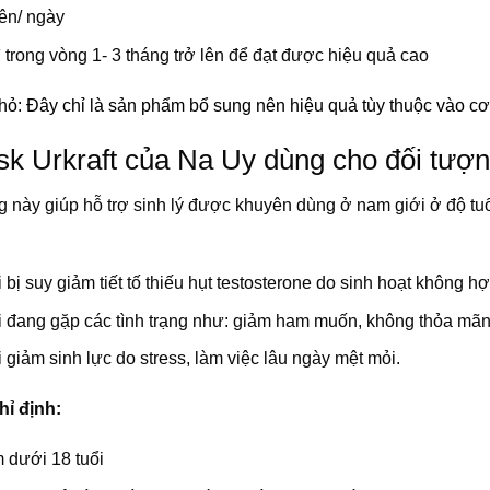
iên/ ngày
ì trong vòng 1- 3 tháng trở lên để đạt được hiệu quả cao
nhỏ: Đây chỉ là sản phẩm bổ sung nên hiệu quả tùy thuộc vào c
sk Urkraft của Na Uy dùng cho đối tượ
g này giúp hỗ trợ sinh lý được khuyên dùng ở nam giới ở độ tu
bị suy giảm tiết tố thiếu hụt testosterone do sinh hoạt không hợp
 đang gặp các tình trạng như: giảm ham muốn, không thỏa mãn 
giảm sinh lực do stress, làm việc lâu ngày mệt mỏi.
ỉ định:
 dưới 18 tuổi