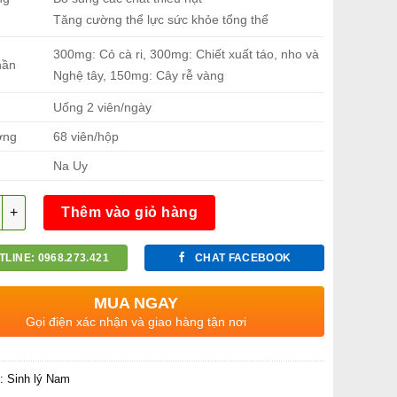
Tăng cường thể lực sức khỏe tổng thể
300mg: Cỏ cà ri, 300mg: Chiết xuất táo, nho và
hần
Nghệ tây, 150mg: Cây rễ vàng
Uống 2 viên/ngày
ợng
68 viên/hộp
Na Uy
g
Thêm vào giỏ hàng
TLINE: 0968.273.421
CHAT FACEBOOK
MUA NGAY
Gọi điện xác nhận và giao hàng tận nơi
c:
Sinh lý Nam