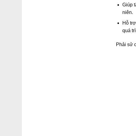
Giúp t
niên.
Hỗ trợ
quá tr
Phải sử d