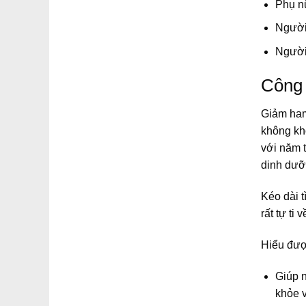
Phụ nữ
Người 
Người 
Công 
Giảm ham 
không kh
với năm t
dinh dưỡn
Kéo dài 
rất tự ti
Hiểu đượ
Giúp n
khỏe 