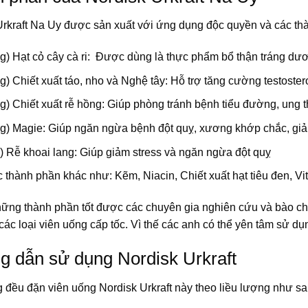
Urkraft Na Uy được sản xuất với ứng dụng độc quyền và các th
g) Hạt cỏ cây cà ri: Được dùng là thực phẩm bổ thận tráng d
) Chiết xuất táo, nho và Nghệ tây: Hỗ trợ tăng cường testost
) Chiết xuất rễ hồng: Giúp phòng tránh bệnh tiểu đường, ung t
g) Magie: Giúp ngăn ngừa bệnh đột quỵ, xương khớp chắc, giả
 Rễ khoai lang: Giúp giảm stress và ngăn ngừa đột quỵ
 thành phần khác như: Kẽm, Niacin, Chiết xuất hạt tiêu đen, V
hững thành phần tốt được các chuyên gia nghiên cứu và bào chế
ác loại viên uống cấp tốc. Vì thế các anh có thể yên tâm sử dụng
 dẫn sử dụng Nordisk Urkraft
 đều đặn viên uống Nordisk Urkraft này theo liều lượng như sa