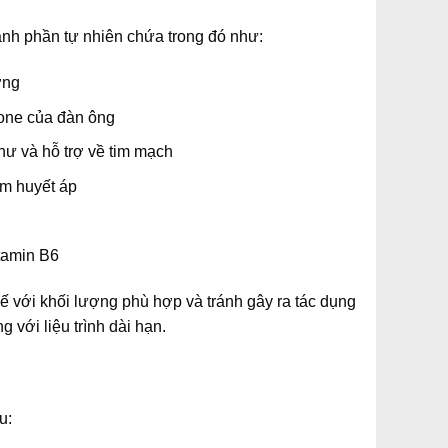
ành phần tự nhiên chứa trong đó như:
ương
erone của đàn ông
hư và hỗ trợ về tim mạch
m huyết áp
itamin B6
 với khối lượng phù hợp và tránh gây ra tác dụng
 với liệu trình dài hạn.
u: