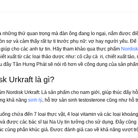
là những thứ quan trọng mà đàn ông đang lo ngại, nắm được đi
òn sợ và cảm thấy rất tự ti trước phụ nữ: vợ hay người yêu. Để 
à giúp cho các anh tự tin. Hãy tham khảo qua thực phẩm
Nordisk
iết xuất từ các loại thảo dược như: cỏ cây cà ri, chiết xuất táo
u đây Tân Hưng Phát sẽ nói rõ hơn về công dụng của sản phẩ
k Urkraft là gì?
m Nordisk Urkraft: Là sản phẩm cho nam giới, giúp thúc đẩy hỗ
ờng khả năng
sinh lý
, hỗ trợ sản sinh testosterone cũng như hỗ 
uống chứa đến 7 loại thực vật, 4 loại vitamin và các loại khoá
và được các bác sĩ tại Na Uy tin tưởng cho sử dụng. Đây cũng
c cùng phân khúc giá. Được đánh giá cao về khả năng vượt tr