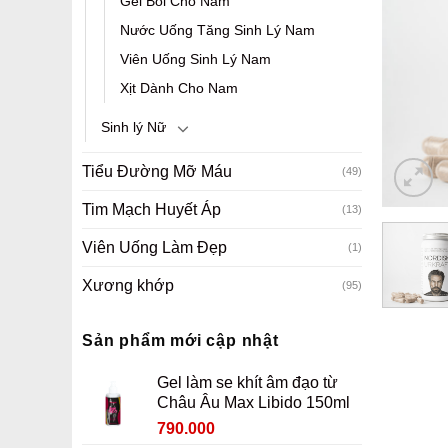
Gel Bôi Cho Nam
Nước Uống Tăng Sinh Lý Nam
Viên Uống Sinh Lý Nam
Xịt Dành Cho Nam
Sinh lý Nữ
Tiểu Đường Mỡ Máu
(49)
Tim Mạch Huyết Áp
(13)
Viên Uống Làm Đẹp
(1)
Xương khớp
(95)
Sản phẩm mới cập nhật
Gel làm se khít âm đạo từ
Châu Âu Max Libido 150ml
Giá
Giá
790.000