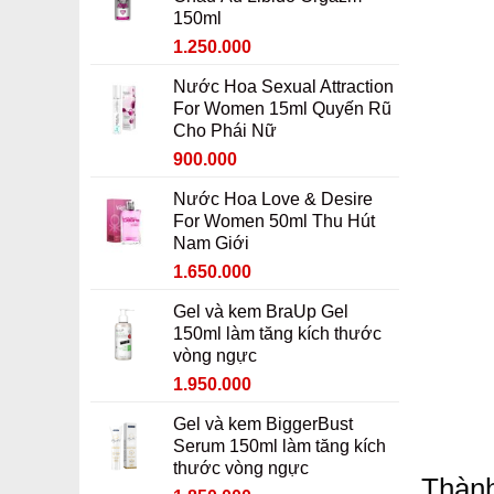
950.000 ₫.
là:
150ml
750.000 ₫.
Giá
Giá
1.250.000
gốc
hiện
Nước Hoa Sexual Attraction
là:
tại
For Women 15ml Quyến Rũ
1.450.000 ₫.
là:
Cho Phái Nữ
1.250.000 ₫.
Giá
Giá
900.000
gốc
hiện
Nước Hoa Love & Desire
là:
tại
For Women 50ml Thu Hút
1.100.000 ₫.
là:
Nam Giới
900.000 ₫.
Giá
Giá
1.650.000
gốc
hiện
Gel và kem BraUp Gel
là:
tại
150ml làm tăng kích thước
1.850.000 ₫.
là:
vòng ngực
1.650.000 ₫.
Giá
Giá
1.950.000
gốc
hiện
Gel và kem BiggerBust
là:
tại
Serum 150ml làm tăng kích
2.150.000 ₫.
là:
thước vòng ngực
1.950.000 ₫.
Thành