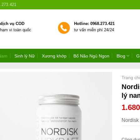
.273.421
 dịch vụ COD
Hotline: 0968.273.421
phạm vi toàn quốc
tư vấn miễn phí 24/24
 Nam
Sinh lý Nữ
Xương khớp
Bổ Não Ngủ Ngon
Blog
G
Trang ch
Nordi
lý na
1.68
Nordisk
Công dụ