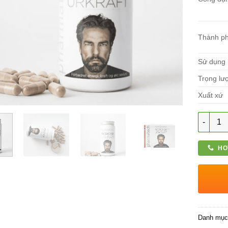
Thành p
Sử dụng
Trọng lư
Xuất xứ
Số lượn
HO
Danh mụ