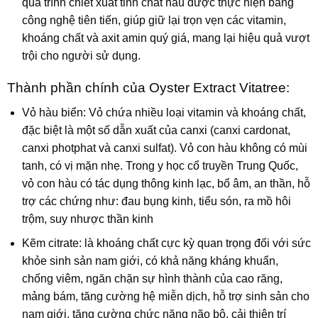
quá trình chiết xuất tinh chất hàu được thực hiện bằng
công nghệ tiên tiến, giúp giữ lại trọn vẹn các vitamin,
khoáng chất và axit amin quý giá, mang lại hiệu quả vượt
trội cho người sử dụng.
Thành phần chính của Oyster Extract Vitatree:
Vỏ hàu biển: Vỏ chứa nhiều loại
vitamin
và khoáng chất,
đặc biệt là một số dẫn xuất của
canxi
(canxi cardonat,
canxi photphat và canxi sulfat). Vỏ con hàu không có mùi
tanh, có vị mặn nhẹ. Trong y học cổ truyền Trung Quốc,
vỏ con hàu có tác dụng thông kinh lạc, bổ âm,
a
n thần, hỗ
trợ các chứng như: đau bụng kinh, tiểu són, ra mồ hôi
trộm, suy nhược thần kinh
Kẽm citrate: là khoáng chất cực kỳ quan trọng đối với sức
khỏe sinh sản nam giới, có khả năng kháng khuẩn,
chống viêm, ngăn chặn sự hình thành của cao răng,
mảng bám, tăng cường hệ miễn dịch, hỗ trợ sinh sản cho
nam giới, tăng cường chức năng não bộ, cải thiện trí