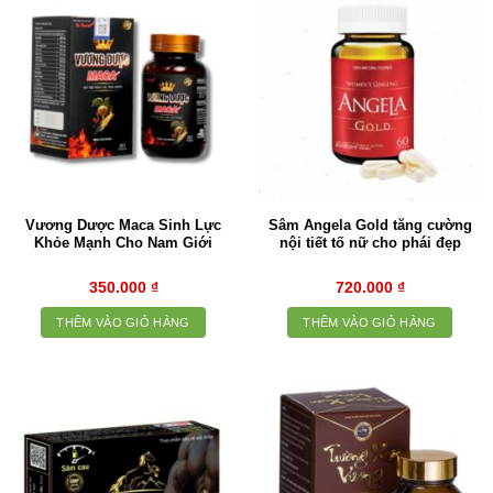
Vương Dược Maca Sinh Lực
Sâm Angela Gold tăng cường
Khỏe Mạnh Cho Nam Giới
nội tiết tố nữ cho phái đẹp
350.000
₫
720.000
₫
THÊM VÀO GIỎ HÀNG
THÊM VÀO GIỎ HÀNG