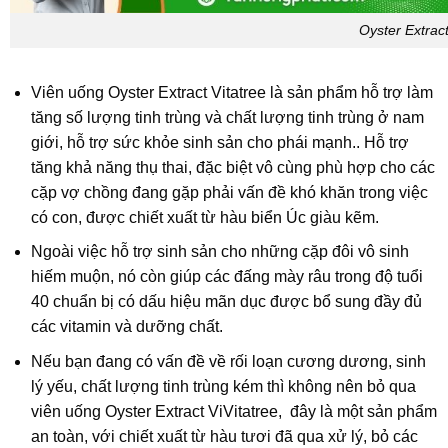
Oyster Extract
Viên uống Oyster Extract Vitatree là sản phẩm hỗ trợ làm
tăng số lượng tinh trùng và chất lượng tinh trùng ở nam
giới, hỗ trợ sức khỏe sinh sản cho phái mạnh.. Hỗ trợ
tăng khả năng thụ thai, đặc biệt vô cùng phù hợp cho các
cặp vợ chồng đang gặp phải vấn đề khó khăn trong việc
có con, được chiết xuất từ hàu biển Úc giàu kẽm.
Ngoài việc hỗ trợ sinh sản cho những cặp đôi vô sinh
hiếm muộn, nó còn giúp các đấng mày râu trong độ tuổi
40 chuẩn bị có dấu hiệu mãn dục được bổ sung đầy đủ
các vitamin và dưỡng chất.
Nếu bạn đang có vấn đề về rối loạn cương dương, sinh
lý yếu, chất lượng tinh trùng kém thì không nên bỏ qua
viên uống Oyster Extract ViVitatree, đây là một sản phẩm
an toàn, với chiết xuất từ hàu tươi đã qua xử lý, bỏ các