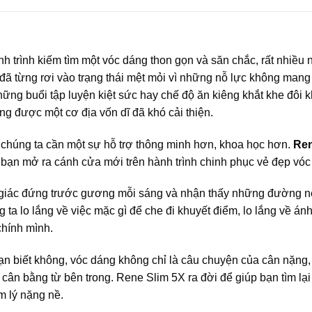
h trình kiếm tìm một vóc dáng thon gọn và săn chắc, rất nhiều 
đã từng rơi vào trạng thái mệt mỏi vì những nỗ lực không mang 
ững buổi tập luyện kiệt sức hay chế độ ăn kiêng khắt khe đôi k
ng được một cơ địa vốn dĩ đã khó cải thiện.
c chúng ta cần một sự hỗ trợ thông minh hơn, khoa học hơn.
Ren
 bạn mở ra cánh cửa mới trên hành trình chinh phục vẻ đẹp vóc
giác đứng trước gương mỗi sáng và nhận thấy những đường nét
 ta lo lắng về việc mặc gì để che đi khuyết điểm, lo lắng về án
chính mình.
n biết không, vóc dáng không chỉ là câu chuyện của cân nặng
 cân bằng từ bên trong. Rene Slim 5X ra đời để giúp bạn tìm l
m lý nặng nề.