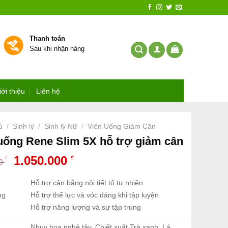
Thanh toán
Sau khi nhận hàng
iới thiệu
Liên hệ
ủ
Sinh lý
Sinh lý Nữ
Viên Uống Giảm Cân
/
/
/
uống Rene Slim 5X hỗ trợ giảm cân
Giá
Giá
1.050.000
₫
₫
00
gốc
hiện
là:
tại
Hỗ trợ cân bằng nội tiết tố tự nhiên
1.350.000 ₫.
là:
ng
Hỗ trợ thể lực và vóc dáng khi tập luyện
1.050.000 ₫.
Hỗ trợ năng lượng và sự tập trung
Nhụy hoa nghệ tây, Chiết xuất Trà xanh, Lá