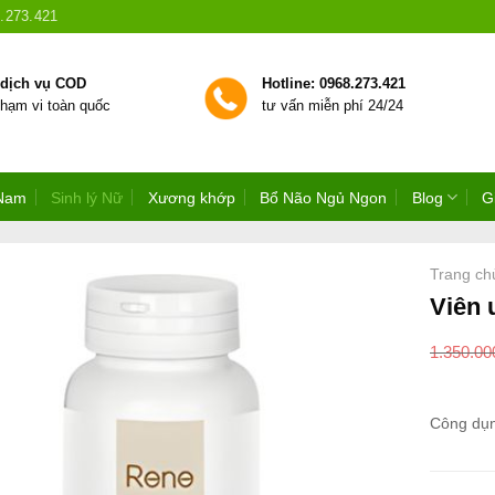
.273.421
 dịch vụ COD
Hotline: 0968.273.421
phạm vi toàn quốc
tư vấn miễn phí 24/24
 Nam
Sinh lý Nữ
Xương khớp
Bổ Não Ngủ Ngon
Blog
G
Trang ch
Viên 
1.350.0
Công dụ