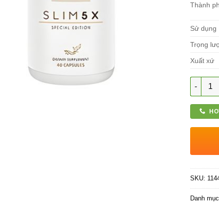
Thành p
Sử dụng
Trọng lư
Xuất xứ
Số lượn
HO
SKU:
114
Danh mụ