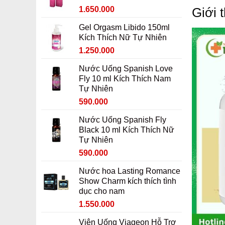
Giá
Giá
1.650.000
Giới 
1.950.000 ₫.
gốc
hiện
Gel Orgasm Libido 150ml
là:
tại
Kích Thích Nữ Tự Nhiên
1.850.000 ₫.
là:
Giá
Giá
1.250.000
1.650.000 ₫.
gốc
hiện
Nước Uống Spanish Love
là:
tại
Fly 10 ml Kích Thích Nam
1.450.000 ₫.
là:
Tự Nhiên
1.250.000 ₫.
Giá
Giá
590.000
gốc
hiện
Nước Uống Spanish Fly
là:
tại
Black 10 ml Kích Thích Nữ
790.000 ₫.
là:
Tự Nhiên
590.000 ₫.
Giá
Giá
590.000
gốc
hiện
Nước hoa Lasting Romance
là:
tại
Show Charm kích thích tình
790.000 ₫.
là:
dục cho nam
590.000 ₫.
Giá
Giá
1.550.000
gốc
hiện
Viên Uống Viageon Hỗ Trợ
là:
tại