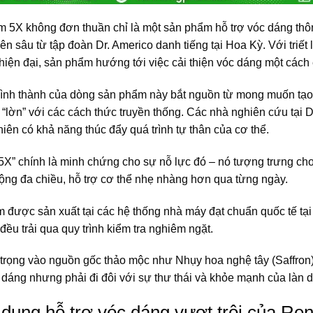
m 5X không đơn thuần chỉ là một sản phẩm hỗ trợ vóc dáng thôn
n sâu từ tập đoàn Dr. Americo danh tiếng tại Hoa Kỳ. Với triết
hiện đại, sản phẩm hướng tới việc cải thiện vóc dáng một cách
hình thành của dòng sản phẩm này bắt nguồn từ mong muốn tạo 
 “lờn” với các cách thức truyền thống. Các nhà nghiên cứu tại 
hiên có khả năng thúc đẩy quá trình tự thân của cơ thể.
“5X” chính là minh chứng cho sự nỗ lực đó – nó tượng trưng ch
động đa chiều, hỗ trợ cơ thể nhẹ nhàng hơn qua từng ngày.
 được sản xuất tại các hệ thống nhà máy đạt chuẩn quốc tế tạ
đều trải qua quy trình kiểm tra nghiêm ngặt.
 trọng vào nguồn gốc thảo mộc như Nhụy hoa nghệ tây (Saffron)
 dáng nhưng phải đi đôi với sự thư thái và khỏe mạnh của làn d
dụng hỗ trợ vóc dáng vượt trội của Re