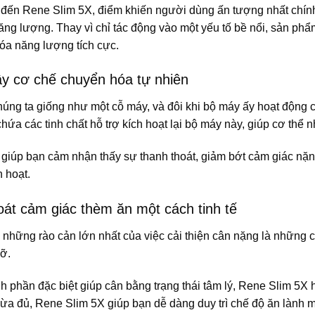
 đến Rene Slim 5X, điểm khiến người dùng ấn tượng nhất chính 
năng lượng. Thay vì chỉ tác động vào một yếu tố bề nổi, sản phẩm 
óa năng lượng tích cực.
ậy cơ chế chuyển hóa tự nhiên
húng ta giống như một cỗ máy, và đôi khi bộ máy ấy hoạt động 
hứa các tinh chất hỗ trợ kích hoạt lại bộ máy này, giúp cơ th
 giúp bạn cảm nhận thấy sự thanh thoát, giảm bớt cảm giác nặn
 hoạt.
át cảm giác thèm ăn một cách tinh tế
 những rào cản lớn nhất của việc cải thiện cân nặng là những c
mỡ.
h phần đặc biệt giúp cân bằng trạng thái tâm lý, Rene Slim 5X
vừa đủ, Rene Slim 5X giúp bạn dễ dàng duy trì chế độ ăn lành 