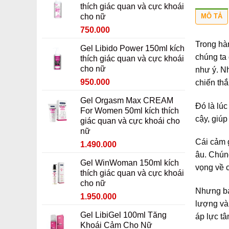
thích giác quan và cực khoái
MÔ TẢ
cho nữ
Giá
Giá
750.000
gốc
hiện
Trong hàn
Gel Libido Power 150ml kích
là:
tại
chúng ta 
thích giác quan và cực khoái
950.000 ₫.
là:
cho nữ
như ý. Nh
750.000 ₫.
Giá
Giá
950.000
chiến thắ
gốc
hiện
Gel Orgasm Max CREAM
là:
tại
Đó là lú
For Women 50ml kích thích
1.150.000 ₫.
là:
cậy, giúp
giác quan và cực khoái cho
950.000 ₫.
nữ
Cái cảm 
Giá
Giá
1.490.000
gốc
hiện
âu. Chúng
Gel WinWoman 150ml kích
là:
tại
vọng về 
thích giác quan và cực khoái
1.690.000 ₫.
là:
cho nữ
1.490.000 ₫.
Nhưng bạ
Giá
Giá
1.950.000
lượng và
gốc
hiện
Gel LibiGel 100ml Tăng
áp lực tâ
là:
tại
Khoái Cảm Cho Nữ
2.150.000 ₫.
là: