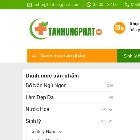
Skip
hotro@tanhungphat.com
08:00 - 22:00
0968
to
content
Ship
trên 
Danh mục sản phẩm
Sinh lý
Danh mục sản phẩm
Bổ Não Ngủ Ngon
(15)
Làm Đẹp Da
(4)
Nước Hoa
(64)
Sinh lý
(513)
Sinh lý Nam