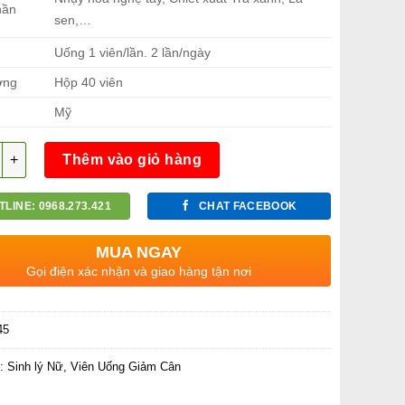
hần
sen,…
Uống 1 viên/lần. 2 lần/ngày
ợng
Hộp 40 viên
Mỹ
g
Thêm vào giỏ hàng
TLINE: 0968.273.421
CHAT FACEBOOK
MUA NGAY
Gọi điện xác nhận và giao hàng tận nơi
45
c:
Sinh lý Nữ
,
Viên Uống Giảm Cân