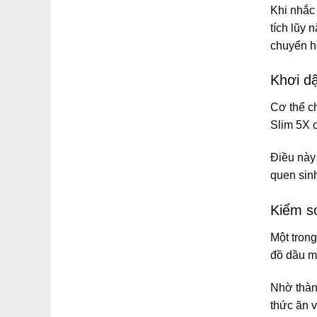
Khi nhắc
tích lũy 
chuyển h
Khơi d
Cơ thể c
Slim 5X c
Điều này
quen sinh
Kiểm so
Một trong
đồ dầu 
Nhờ thàn
thức ăn 