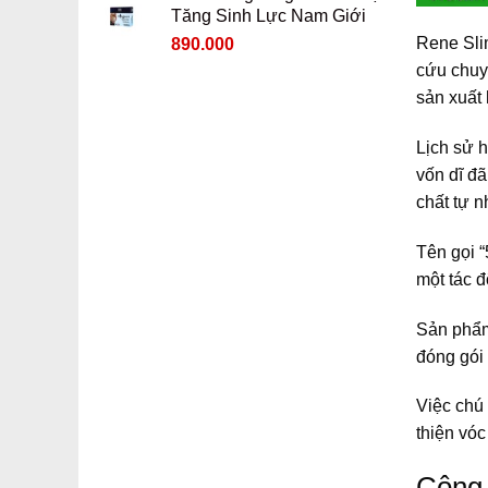
Tăng Sinh Lực Nam Giới
1.750.000 ₫.
là:
Giá
Giá
Rene Sli
890.000
1.550.000 ₫.
gốc
hiện
cứu chuyê
là:
tại
sản xuất 
1.090.000 ₫.
là:
890.000 ₫.
Lịch sử 
vốn dĩ đã
chất tự n
Tên gọi 
một tác 
Sản phẩm
đóng gói 
Việc chú
thiện vóc
Công 