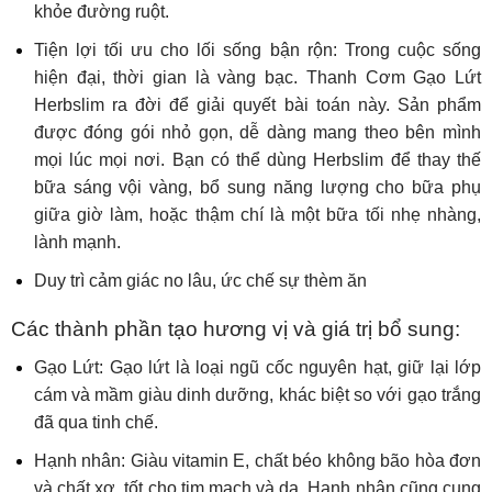
khỏe đường ruột.
Tiện lợi tối ưu cho lối sống bận rộn: Trong cuộc sống
hiện đại, thời gian là vàng bạc. Thanh Cơm Gạo Lứt
Herbslim ra đời để giải quyết bài toán này. Sản phẩm
được đóng gói nhỏ gọn, dễ dàng mang theo bên mình
mọi lúc mọi nơi. Bạn có thể dùng Herbslim để thay thế
bữa sáng vội vàng, bổ sung năng lượng cho bữa phụ
giữa giờ làm, hoặc thậm chí là một bữa tối nhẹ nhàng,
lành mạnh.
Duy trì cảm giác no lâu, ức chế sự thèm ăn
Các thành phần tạo hương vị và giá trị bổ sung:
Gạo Lứt: Gạo lứt là loại ngũ cốc nguyên hạt, giữ lại lớp
cám và mầm giàu dinh dưỡng, khác biệt so với gạo trắng
đã qua tinh chế.
Hạnh nhân: Giàu vitamin E, chất béo không bão hòa đơn
và chất xơ, tốt cho tim mạch và da. Hạnh nhân cũng cung