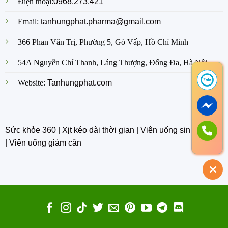
Điện thoại:
0968.273.421
Email:
tanhungphat.pharma@gmail.com
366 Phan Văn Trị, Phường 5, Gò Vấp, Hồ Chí Minh
54A Nguyễn Chí Thanh, Láng Thượng, Đống Đa, Hà Nội
Website:
Tanhungphat.com
Sức khỏe 360
|
Xịt kéo dài thời gian
|
Viên uống sinh lý nam
|
Viên uống giảm cân