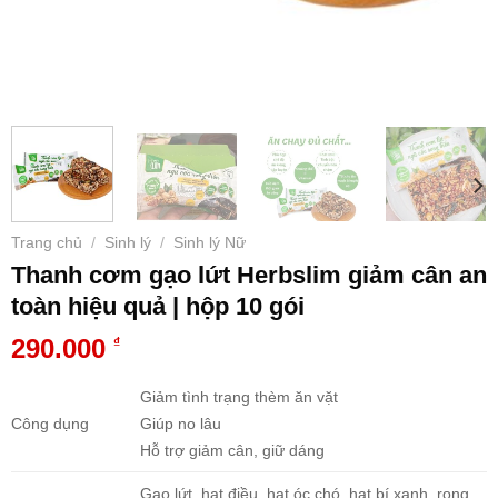
Trang chủ
Sinh lý
Sinh lý Nữ
/
/
Thanh cơm gạo lứt Herbslim giảm cân an
toàn hiệu quả | hộp 10 gói
290.000
₫
Giảm tình trạng thèm ăn vặt
Công dụng
Giúp no lâu
Hỗ trợ giảm cân, giữ dáng
Gạo lứt, hạt điều, hạt óc chó, hạt bí xanh, rong