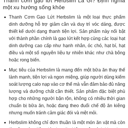
Thanh cơm gạo lứt Herbslim Là Gì? Định nghĩa
một xu hướng sống khỏe
Thanh Cơm Gạo Lứt Herbslim là một loại thực phẩm
dinh dưỡng hỗ trợ giảm cân và duy trì vóc dáng, được
thiết kế dưới dạng thanh tiện lợi. Sản phẩm này nổi bật
với thành phần chính là gạo lứt kết hợp cùng các loại hạt
dinh dưỡng cao cấp như hạnh nhân, óc chó, hạt bí, hạt
điều và một số nguyên liệu tự nhiên khác như chà bông
hoặc rong biển.
Mục tiêu của Herbslim là mang đến một bữa ăn thay thế
lành mạnh, tiện lợi và ngon miệng, giúp người dùng kiểm
soát lượng calo nạp vào cơ thể mà vẫn đảm bảo đủ năng
lượng và dưỡng chất cần thiết. Sản phẩm đặc biệt phù
hợp cho những người bận rộn, không có nhiều thời gian
chuẩn bị bữa ăn, hoặc đang theo đuổi chế độ ăn kiêng
nhưng muốn tránh cảm giác đói và mệt mỏi.
Herbslim không chỉ đơn thuần là một món ăn vặt mà còn