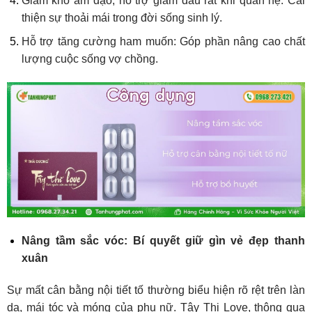
Giảm khô âm đạo, hỗ trợ giảm đau rát khi quan hệ: Cải
thiện sự thoải mái trong đời sống sinh lý.
Hỗ trợ tăng cường ham muốn: Góp phần nâng cao chất
lượng cuộc sống vợ chồng.
Nâng tầm sắc vóc: Bí quyết giữ gìn vẻ đẹp thanh
xuân
Sự mất cân bằng nội tiết tố thường biểu hiện rõ rệt trên làn
da, mái tóc và móng của phụ nữ. Tây Thi Love, thông qua