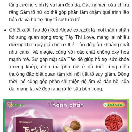
tăng cường sinh lý và làm đẹp da. Các nghiên cứu chỉ ra
rằng Sâm tố nữ có thể góp phần làm chậm quá trình lão
hóa da và hỗ trợ duy trì sự tươi trẻ.
Chiết xuất Tảo đỏ (Red Algae extract): là một thành phần
bổ sung quan trọng trong Tây Thi Love, mang lại nhiều
dưỡng chất quý giá cho cơ thể. Tảo đỏ giàu khoáng chất
như canxi và magie, cùng với các chất chống oxy hóa
mạnh mẽ. Sự góp mặt của Tảo đỏ giúp hỗ trợ sức khỏe
xương khớp, điều mà phụ nữ ở độ tuổi trung niên
thường đặc biệt quan tâm khi nội tiết tố suy giảm. Đồng
thời, nó cũng góp phần cải thiện độ ẩm và đàn hồi của
da, mang lại vẻ đẹp rạng rỡ từ sâu bên trong.