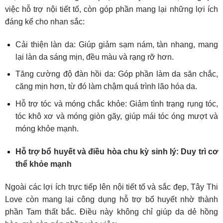
việc hỗ trợ nội tiết tố, còn góp phần mang lại những lợi ích
đáng kể cho nhan sắc:
Cải thiện làn da: Giúp giảm sạm nám, tàn nhang, mang
lại làn da sáng mịn, đều màu và rạng rỡ hơn.
Tăng cường độ đàn hồi da: Góp phần làm da săn chắc,
căng mịn hơn, từ đó làm chậm quá trình lão hóa da.
Hỗ trợ tóc và móng chắc khỏe: Giảm tình trạng rụng tóc,
tóc khô xơ và móng giòn gãy, giúp mái tóc óng mượt và
móng khỏe mạnh.
Hỗ trợ bổ huyết và điều hòa chu kỳ sinh lý: Duy trì cơ
thể khỏe mạnh
Ngoài các lợi ích trực tiếp lên nội tiết tố và sắc đẹp, Tây Thi
Love còn mang lại công dụng hỗ trợ bổ huyết nhờ thành
phần Tam thất bắc. Điều này không chỉ giúp da dẻ hồng