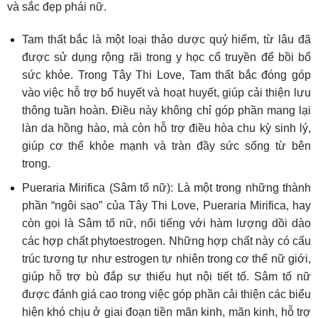
và sắc đẹp phái nữ.
Tam thất bắc là một loại thảo dược quý hiếm, từ lâu đã
được sử dụng rộng rãi trong y học cổ truyền để bồi bổ
sức khỏe. Trong Tây Thi Love, Tam thất bắc đóng góp
vào việc hỗ trợ bổ huyết và hoạt huyết, giúp cải thiện lưu
thông tuần hoàn. Điều này không chỉ góp phần mang lại
làn da hồng hào, mà còn hỗ trợ điều hòa chu kỳ sinh lý,
giúp cơ thể khỏe mạnh và tràn đầy sức sống từ bên
trong.
Pueraria Mirifica (Sâm tố nữ): Là một trong những thành
phần “ngôi sao” của Tây Thi Love, Pueraria Mirifica, hay
còn gọi là Sâm tố nữ, nổi tiếng với hàm lượng dồi dào
các hợp chất phytoestrogen. Những hợp chất này có cấu
trúc tương tự như estrogen tự nhiên trong cơ thể nữ giới,
giúp hỗ trợ bù đắp sự thiếu hụt nội tiết tố. Sâm tố nữ
được đánh giá cao trong việc góp phần cải thiện các biểu
hiện khó chịu ở giai đoạn tiền mãn kinh, mãn kinh, hỗ trợ