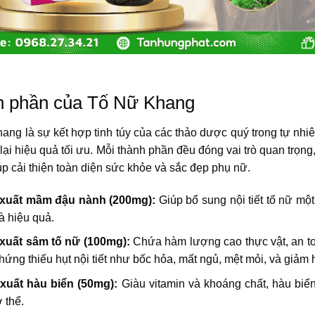
 phần của Tố Nữ Khang
ang là sự kết hợp tinh túy của các thảo dược quý trong tự nh
ại hiệu quả tối ưu. Mỗi thành phần đều đóng vai trò quan trọn
úp cải thiện toàn diện sức khỏe và sắc đẹp phụ nữ.
 xuất mầm đậu nành (200mg):
Giúp bổ sung nội tiết tố nữ một 
à hiệu quả.
 xuất sâm tố nữ (100mg):
Chứa hàm lượng cao thực vật, an toà
chứng thiếu hụt nội tiết như bốc hỏa, mất ngủ, mệt mỏi, và giả
 xuất hàu biển (50mg):
Giàu vitamin và khoáng chất, hàu biể
 thể.