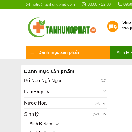
Skip
hotro@tanhungphat.com
08:00 - 22:00
0968
to
content
Ship
trên 
Danh mục sản phẩm
Sinh lý
Danh mục sản phẩm
Bổ Não Ngủ Ngon
(15)
Làm Đẹp Da
(4)
Nước Hoa
(64)
Sinh lý
(521)
Sinh lý Nam