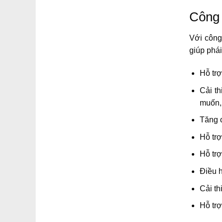
Công 
Với công
giúp phái
Hỗ trợ
Cải t
muốn, 
Tăng c
Hỗ trợ
Hỗ trợ
Điều h
Cải th
Hỗ tr