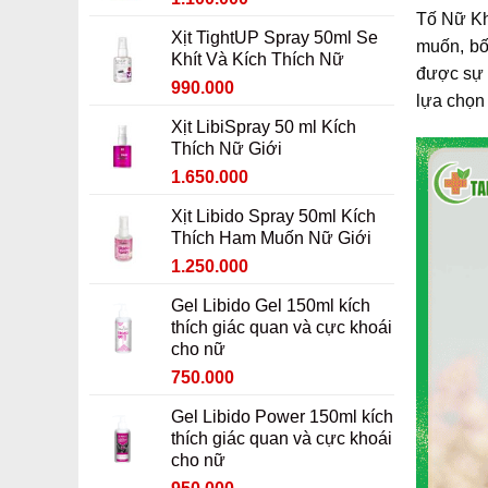
Tố Nữ Kh
gốc
hiện
Xịt TightUP Spray 50ml Se
là:
tại
muốn, bố
Khít Và Kích Thích Nữ
1.300.000 ₫.
là:
được sự t
Giá
Giá
990.000
1.100.000 ₫.
lựa chọn
gốc
hiện
Xịt LibiSpray 50 ml Kích
là:
tại
Thích Nữ Giới
1.190.000 ₫.
là:
Giá
Giá
1.650.000
990.000 ₫.
gốc
hiện
Xịt Libido Spray 50ml Kích
là:
tại
Thích Ham Muốn Nữ Giới
1.850.000 ₫.
là:
Giá
Giá
1.250.000
1.650.000 ₫.
gốc
hiện
Gel Libido Gel 150ml kích
là:
tại
thích giác quan và cực khoái
1.450.000 ₫.
là:
cho nữ
1.250.000 ₫.
Giá
Giá
750.000
gốc
hiện
Gel Libido Power 150ml kích
là:
tại
thích giác quan và cực khoái
950.000 ₫.
là:
cho nữ
750.000 ₫.
Giá
Giá