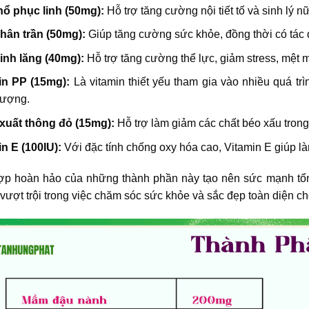
hổ phục linh (50mg):
Hỗ trợ tăng cường nội tiết tố và sinh lý nữ
hân trần (50mg):
Giúp tăng cường sức khỏe, đồng thời có tác d
inh lăng (40mg):
Hỗ trợ tăng cường thể lực, giảm stress, mệt 
in PP (15mg):
Là vitamin thiết yếu tham gia vào nhiều quá trì
lượng.
 xuất thông đỏ (15mg):
Hỗ trợ làm giảm các chất béo xấu trong 
n E (100IU):
Với đặc tính chống oxy hóa cao, Vitamin E giúp là
ợp hoàn hảo của những thành phần này tạo nên sức mạnh tổ
vượt trội trong việc chăm sóc sức khỏe và sắc đẹp toàn diện ch