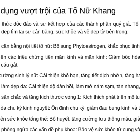
dụng vượt trội của Tố Nữ Khang
 thức độc đáo và sự kết hợp của các thành phần quý giá, Tố
 đẹp tìm lại sự cân bằng, sức khỏe và vẻ đẹp từ bên trong:
 cân bằng nội tiết tố nữ: Bổ sung Phytoestrogen, khắc phục tình 
hiện các triệu chứng tiền mãn kinh và mãn kinh: Giảm bốc h
cáu gắt.
ường sinh lý nữ: Cải thiện khô hạn, tăng tiết dịch nhờn, tăng
 làm đẹp da: Cải thiện độ đàn hồi, làm mờ nám sạm, tàn nhang
 săn chắc và tăng kích thước vòng 1: Kích thích phát triển mô t
òa chu kỳ kinh nguyệt: Ổn định chu kỳ, giảm đau bụng kinh và t
iện sức khỏe tổng thể: Bổ huyết, tăng cường lưu thông máu, giả
ợ phòng ngừa các vấn đề phụ khoa: Bảo vệ sức khỏe tử cung v