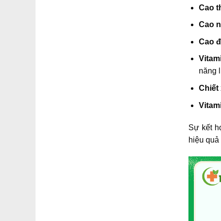
Cao t
Cao n
Cao đ
Vitam
năng 
Chiết
Vitami
Sự kết h
hiệu quả 