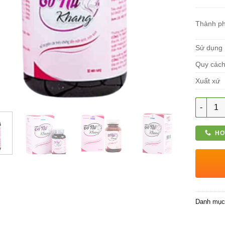
Thành p
Sử dụng
Quy các
Xuất xứ
Số lượn
HO
Danh mụ