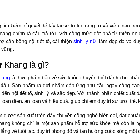
tìm kiếm bí quyết để lấy lại sự tự tin, rạng rỡ và viên mãn tr
ang chính là câu trả lời. Với công thức đột phá từ thiên nh
rợ cân bằng nội tiết tố, cải thiện
sinh lý nữ
, làm đẹp da và duy
 vững.
 Khang là gì?
hang
là thực phẩm bảo vệ sức khỏe chuyên biệt dành cho phái 
 đầu. Sản phẩm ra đời nhằm đáp ứng nhu cầu ngày càng cao c
 đến nội tiết tố, sinh lý và sắc đẹp. Với thành phần chiết xu
 toàn diện, an toàn và hiệu quả, giúp chị em duy trì sự tươi trẻ
 được sản xuất trên dây chuyền công nghệ hiện đại, đạt chuẩn
ang không chỉ là một sản phẩm hỗ trợ sức khỏe mà còn là ng
lắng về tuổi tác, duy trì phong độ và tận hưởng cuộc sống một c