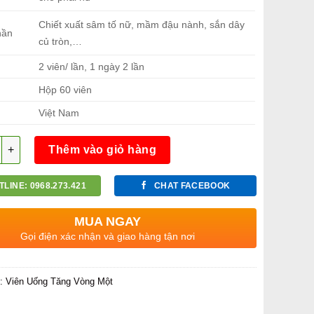
Chiết xuất sâm tố nữ, mầm đậu nành, sắn dây
hần
củ tròn,…
2 viên/ lần, 1 ngày 2 lần
h
Hộp 60 viên
Việt Nam
g
Thêm vào giỏ hàng
TLINE: 0968.273.421
CHAT FACEBOOK
MUA NGAY
Gọi điện xác nhận và giao hàng tận nơi
c:
Viên Uống Tăng Vòng Một