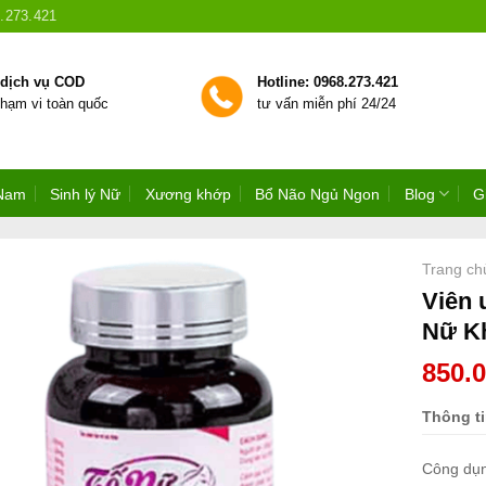
.273.421
 dịch vụ COD
Hotline: 0968.273.421
phạm vi toàn quốc
tư vấn miễn phí 24/24
 Nam
Sinh lý Nữ
Xương khớp
Bổ Não Ngủ Ngon
Blog
G
Trang ch
Viên 
Nữ Kh
850.
Thông t
Công dụ