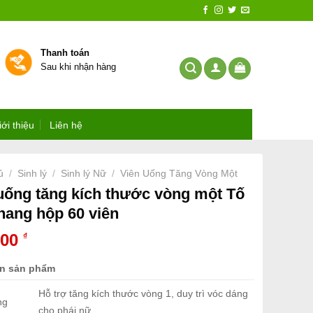
Thanh toán
Sau khi nhận hàng
iới thiệu
Liên hệ
ủ
Sinh lý
Sinh lý Nữ
Viên Uống Tăng Vòng Một
/
/
/
uống tăng kích thước vòng một Tố
ang hộp 60 viên
000
₫
in sản phẩm
Hỗ trợ tăng kích thước vòng 1, duy trì vóc dáng
ng
cho phái nữ