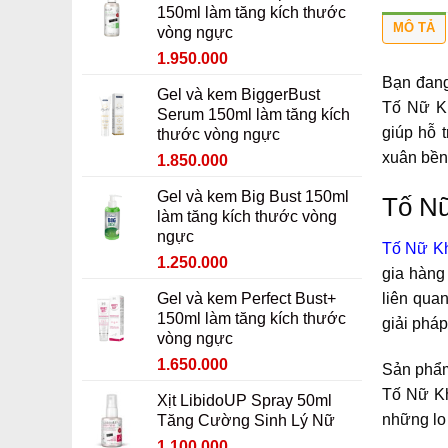
150ml làm tăng kích thước
MÔ TẢ
vòng ngực
Giá
Giá
1.950.000
gốc
hiện
Bạn đang 
Gel và kem BiggerBust
là:
tại
Tố Nữ Kh
Serum 150ml làm tăng kích
2.150.000 ₫.
là:
giúp hỗ t
thước vòng ngực
1.950.000 ₫.
xuân bền
Giá
Giá
1.850.000
gốc
hiện
Gel và kem Big Bust 150ml
Tố Nữ
là:
tại
làm tăng kích thước vòng
2.050.000 ₫.
là:
ngực
1.850.000 ₫.
Tố Nữ K
Giá
Giá
1.250.000
gia hàng
gốc
hiện
Gel và kem Perfect Bust+
liên quan
là:
tại
150ml làm tăng kích thước
giải pháp
1.450.000 ₫.
là:
vòng ngực
1.250.000 ₫.
Giá
Giá
1.650.000
Sản phẩm
gốc
hiện
Tố Nữ Kh
Xịt LibidoUP Spray 50ml
là:
tại
những lo 
Tăng Cường Sinh Lý Nữ
1.850.000 ₫.
là:
Giá
Giá
1.100.000
1.650.000 ₫.