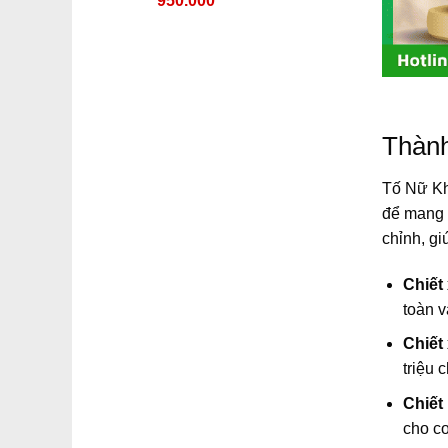
950.000
gốc
hiện
là:
tại
1.150.000 ₫.
là:
950.000 ₫.
Thành
Tố Nữ Kh
để mang l
chỉnh, gi
Chiết
toàn v
Chiết
triệu 
Chiết
cho cơ