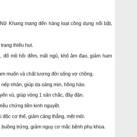
 Nữ Khang mang đến hàng loạt công dụng nổi bật,
trạng thiếu hụt.
ỏa, đổ mồ hôi đêm, mất ngủ, khô âm đạo, giảm ham
 ham muốn và chất lượng đời sống vợ chồng.
, nếp nhăn, giúp da sáng mịn, hồng hào.
uyến vú, giúp vòng 1 săn chắc, đầy đặn.
riệu chứng tiền kinh nguyệt.
i độc cơ thể, giảm căng thẳng, mệt mỏi.
à buồng trứng, giảm nguy cơ mắc bệnh phụ khoa.