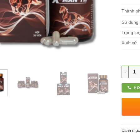
Thành p
Sử dụng
Trọng lư
Xuất xứ
Số lượn
HO
Danh mụ