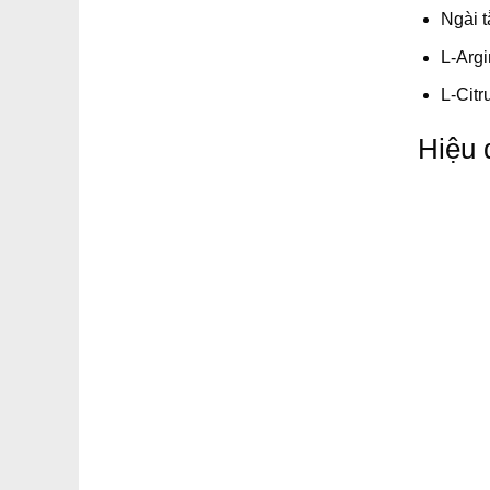
Ngài 
L-Arg
L-Citr
Hiệu 