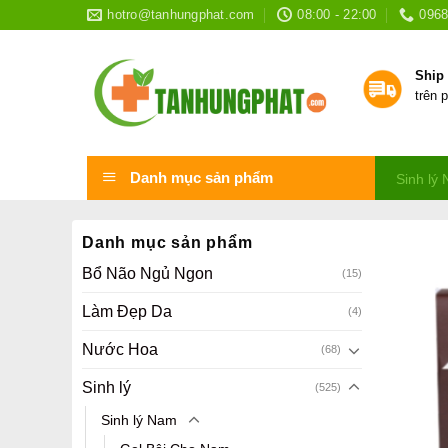
Skip
hotro@tanhungphat.com
08:00 - 22:00
0968
to
content
Ship
trên 
Danh mục sản phẩm
Sinh lý
Danh mục sản phẩm
Bổ Não Ngủ Ngon
(15)
Làm Đẹp Da
(4)
Nước Hoa
(68)
Sinh lý
(525)
Sinh lý Nam