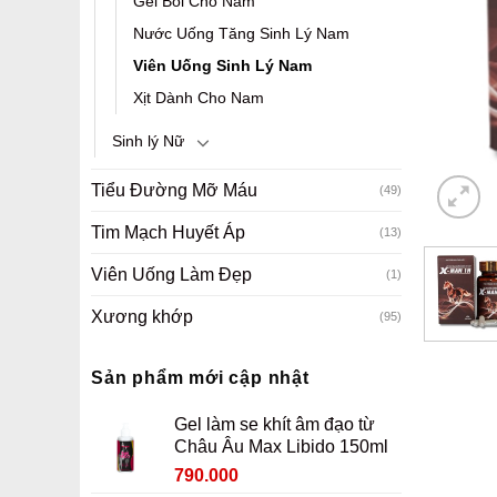
Gel Bôi Cho Nam
Nước Uống Tăng Sinh Lý Nam
Viên Uống Sinh Lý Nam
Xịt Dành Cho Nam
Sinh lý Nữ
Tiểu Đường Mỡ Máu
(49)
Tim Mạch Huyết Áp
(13)
Viên Uống Làm Đẹp
(1)
Xương khớp
(95)
Sản phẩm mới cập nhật
Gel làm se khít âm đạo từ
Châu Âu Max Libido 150ml
Giá
Giá
790.000