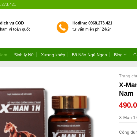
.273.421
 dịch vụ COD
Hotline: 0968.273.421
phạm vi toàn quốc
tư vấn miễn phí 24/24
 Nam
Sinh lý Nữ
Xương khớp
Bổ Não Ngủ Ngon
Blog
G
Trang ch
X-Man
Nam
490.
X-Man 1H
Công dụ