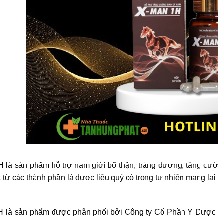
H
là sản phẩm hỗ trợ nam giới bổ thận, tráng dương, tăng cư
t từ các thành phần là dược liệu quý có trong tự nhiên mang lạ
 là sản phẩm được phân phối bởi Công ty Cổ Phần Y Dược 