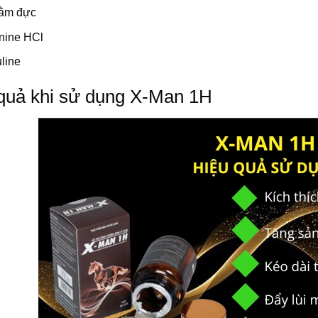
tằm đực
inine HCl
uline
quả khi sử dụng X-Man 1H