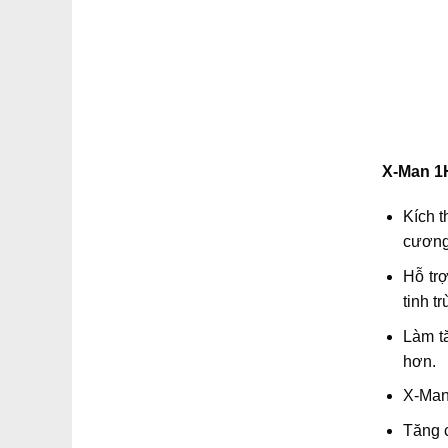
X-Man 1
Kích t
cương
Hỗ tr
tinh t
Làm t
hơn.
X-Man 
Tăng c