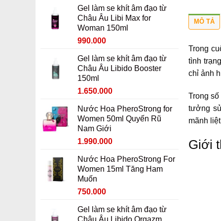
gốc
hiện
Gel làm se khít âm đạo từ
là:
tại
Châu Âu Libi Max for
990.000 ₫.
là:
MÔ TẢ
Woman 150ml
790.000 ₫.
Giá
Giá
990.000
Trong cu
gốc
hiện
Gel làm se khít âm đạo từ
tình trạ
là:
tại
Châu Âu Libido Booster
1.190.000 ₫.
là:
chỉ ảnh 
150ml
990.000 ₫.
Giá
Giá
1.650.000
Trong số 
gốc
hiện
tưởng s
Nước Hoa PheroStrong for
là:
tại
Women 50ml Quyến Rũ
mãnh liệt
1.850.000 ₫.
là:
Nam Giới
1.650.000 ₫.
Giá
Giá
1.990.000
Giới 
gốc
hiện
Nước Hoa PheroStrong For
là:
tại
Women 15ml Tăng Ham
2.190.000 ₫.
là:
Muốn
1.990.000 ₫.
Giá
Giá
750.000
gốc
hiện
Gel làm se khít âm đạo từ
là:
tại
Châu Âu Libido Orgazm