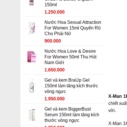
950.000 ₫.
là:
150ml
750.000 ₫.
Giá
Giá
1.250.000
gốc
hiện
Nước Hoa Sexual Attraction
là:
tại
For Women 15ml Quyến Rũ
1.450.000 ₫.
là:
Cho Phái Nữ
1.250.000 ₫.
Giá
Giá
900.000
gốc
hiện
Nước Hoa Love & Desire
là:
tại
For Women 50ml Thu Hút
1.100.000 ₫.
là:
Nam Giới
900.000 ₫.
Giá
Giá
1.650.000
gốc
hiện
Gel và kem BraUp Gel
là:
tại
150ml làm tăng kích thước
1.850.000 ₫.
là:
vòng ngực
1.650.000 ₫.
X-Man 1
Giá
Giá
1.950.000
chiết xuấ
gốc
hiện
Gel và kem BiggerBust
là:
tại
vời.
Serum 150ml làm tăng kích
2.150.000 ₫.
là:
thước vòng ngực
1.950.000 ₫.
X-Man 1H