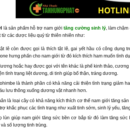
H
là sản phẩm hỗ trợ nam giới
tăng cường sinh lý
, làm chậm
t từ các dược liệu quý từ thiên nhiên như:
ật lê còn được gọi là thích tật lê, gai yết hầu có công dụng 
one hưng phấn cho nam giới từ đó kích thích ham muốn tình d
ương hoắc hay được gọi với tên khác là phế kinh thảo, cương 
iện tình trạng liệt dương, di tinh giúp bổ thận, tráng dương.
ohimbe là thành phần có khả năng cải thiện tình trạng giảm 
áu lưu thông xuống dương vật nhanh hơn.
ân là loại cây có khả năng kích thích cơ thể nam giới tăng s
trợ khắc phục các tình trạng như xuất tinh sớm, sinh lý yếu, tă
ọ lùn giúp nam giới tăng sức bền cơ bắp từ đó làm tăng sức 
và số lượng tinh trùng.