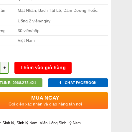
hần
Mật Nhân, Bạch Tật Lê, Dâm Dương Hoắc..
Uống 2 viên/ngày
ợng
30 viên/hộp
Việt Nam
g
Thêm vào giỏ hàng
TLINE: 0968.273.421
CHAT FACEBOOK
MUA NGAY
Gọi điện xác nhận và giao hàng tận nơi
c:
Sinh lý
,
Sinh lý Nam
,
Viên Uống Sinh Lý Nam