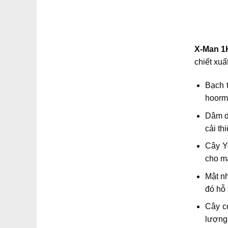
X-Man 1
chiết xuấ
Bạch t
hoorm
Dâm d
cải th
Cây Y
cho m
Mật nh
đó hỗ 
Cây c
lượng 