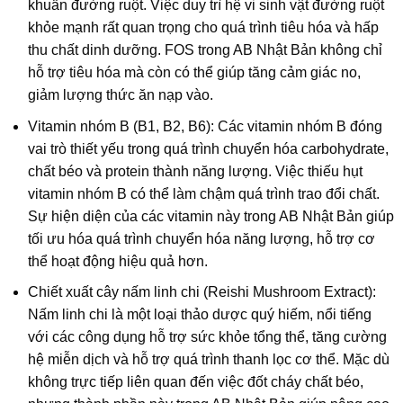
khuẩn đường ruột. Việc duy trì hệ vi sinh vật đường ruột
khỏe mạnh rất quan trọng cho quá trình tiêu hóa và hấp
thu chất dinh dưỡng. FOS trong AB Nhật Bản không chỉ
hỗ trợ tiêu hóa mà còn có thể giúp tăng cảm giác no,
giảm lượng thức ăn nạp vào.
Vitamin nhóm B (B1, B2, B6): Các vitamin nhóm B đóng
vai trò thiết yếu trong quá trình chuyển hóa carbohydrate,
chất béo và protein thành năng lượng. Việc thiếu hụt
vitamin nhóm B có thể làm chậm quá trình trao đổi chất.
Sự hiện diện của các vitamin này trong AB Nhật Bản giúp
tối ưu hóa quá trình chuyển hóa năng lượng, hỗ trợ cơ
thể hoạt động hiệu quả hơn.
Chiết xuất cây nấm linh chi (Reishi Mushroom Extract):
Nấm linh chi là một loại thảo dược quý hiếm, nổi tiếng
với các công dụng hỗ trợ sức khỏe tổng thể, tăng cường
hệ miễn dịch và hỗ trợ quá trình thanh lọc cơ thể. Mặc dù
không trực tiếp liên quan đến việc đốt cháy chất béo,