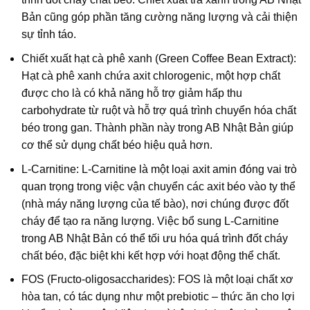
Bản cũng góp phần tăng cường năng lượng và cải thiện
sự tỉnh táo.
Chiết xuất hạt cà phê xanh (Green Coffee Bean Extract):
Hạt cà phê xanh chứa axit chlorogenic, một hợp chất
được cho là có khả năng hỗ trợ giảm hấp thu
carbohydrate từ ruột và hỗ trợ quá trình chuyển hóa chất
béo trong gan. Thành phần này trong AB Nhật Bản giúp
cơ thể sử dụng chất béo hiệu quả hơn.
L-Carnitine: L-Carnitine là một loại axit amin đóng vai trò
quan trọng trong việc vận chuyển các axit béo vào ty thể
(nhà máy năng lượng của tế bào), nơi chúng được đốt
cháy để tạo ra năng lượng. Việc bổ sung L-Carnitine
trong AB Nhật Bản có thể tối ưu hóa quá trình đốt cháy
chất béo, đặc biệt khi kết hợp với hoạt động thể chất.
FOS (Fructo-oligosaccharides): FOS là một loại chất xơ
hòa tan, có tác dụng như một prebiotic – thức ăn cho lợi