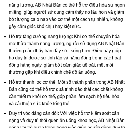
năng lượng. AB Nhật Bản có thể hỗ trợ điều hòa sự ngon
miệng, giúp người sử dụng cảm thấy no lâu hơn và giảm
bớt lượng calo nạp vào cơ thể một cách tự nhiên, không
gây cảm giác khó chịu hay kiệt sức.
Hỗ trợ tăng cường năng lượng: Khi cơ thể chuyển hóa
mỡ thừa thành năng lượng, người sử dụng AB Nhật Bản
thường cảm thấy tràn đầy sức sống hơn. Điều này giúp
họ duy trì được sự tỉnh táo và năng động trong các hoạt
động hàng ngày, giảm bớt cảm giác uể oải, mệt mỏi
thường gặp khi điều chỉnh chế độ ăn uống.
Hỗ trợ thanh lọc cơ thể: Một số thành phần trong AB Nhật
Bản cũng có thể hỗ trợ quá trình đào thải các chất không
cần thiết ra khỏi cơ thể, góp phần làm sạch hệ tiêu hóa
và cải thiện sức khỏe tổng thể.
Duy trì vóc dáng cân đối: Với việc hỗ trợ kiểm soát cân
nặng và duy trì thói quen ăn uống khoa học, AB Nhật Bản
đóng vai trò quan trọng trong việc giúp người dùng duy trì